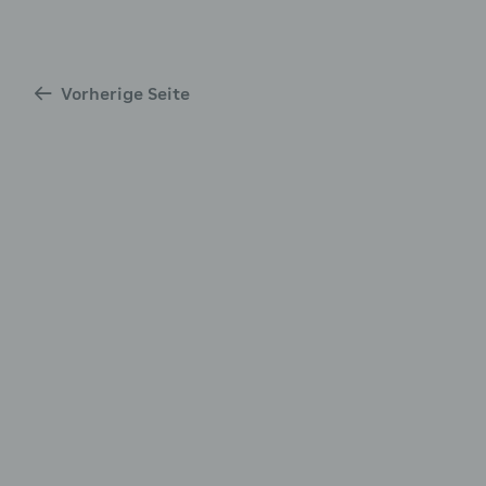
enü für Stress und wie wir damit umgehen ausklappen
Vorherige Seite
enü für WOOP ausklappen
enü für Bewegung ausklappen
enü für Ernährung ausklappen
enü für Folgen von zu hohem Blutdruck ausklappen