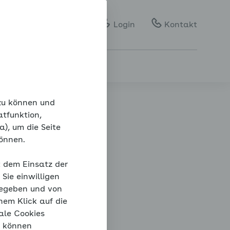
Gebärdensprache
Leichte Sprache
Login
Kontakt
 zu können und
atfunktion,
), um die Seite
können.
ck
t dem Einsatz der
Sie einwilligen
gegeben und von
nem Klick auf die
ale Cookies
“ können