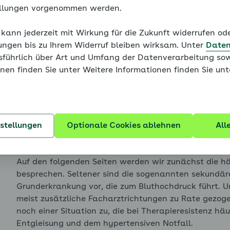
ellungen vorgenommen werden.
Aussichtslose Fälle gibt es 
 kann jederzeit mit Wirkung für die Zukunft widerrufen o
Von einer „therapieresistenten Hypertonie“ spricht m
ungen bis zu Ihrem Widerruf bleiben wirksam. Unter
Daten
mindestens drei verschiedenen Medikamenten nicht 
usführlich über Art und Umfang der Datenverarbeitung sow
ungefähr bei fünf bis zehn Prozent aller Menschen mi
enü für Blutdruck - eine Einführung ausklappen
nen finden Sie unter Weitere Informationen finden Sie un
bereits aussichtslos?
Nein. Wenn die Blutdrucksenker nicht wirken, dann 
von der behandelnden Ärztin oder dem behandelnden
enü für Bluthochdruck hat viele Gesichter ausklappen
bisher unentdeckte Ursachen für den hartnäckigen B
nstellungen
Optionale Cookies ablehnen
All
vermeintlich aussichtslose Fälle können so doch no
Auf den folgenden Seiten werden wir zunächst die h
besprechen. Seltener sind die sogenannten sekundäre
enü für Von der Blutdruckmessung zur Diagnose ausklap
Grunderkrankung vor, die zum Bluthochdruck führt. 
meist zusätzliche Facharztrichtungen zu Rate gezog
noch einer Situation zu, die bei Therapieresistenz h
Entgleisung und dem hypertensiven Notfall.