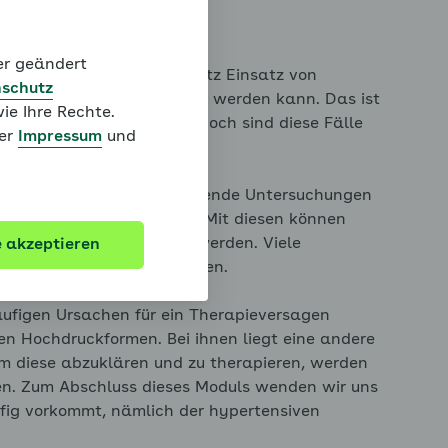
(fast) nie!
der geändert
an, wenn der Blutdruck trotz Einsatz von
schutz
auf normale Werte gesenkt werden kann. Das ist
ie Ihre Rechte.
t Bluthochdruck der Fall. Doch sind diese Fälle
ter
Impressum
und
sollten zunächst weiterführende Untersuchungen
 Arzt veranlasst werden. Mit diesen können
luthochdruck aufgespürt werden. Viele
e akzeptieren
ch wirksam behandelt werden.
äufigen Ursachen für ein Therapieversagen
n Hochdruckformen. Bei ihnen liegt eine andere
pen
Um diese abzuklären und zu therapieren, werden
en. Zum Abschluss dieses Moduls wenden wir uns
äufig vorkommt, nämlich der hypertensiven