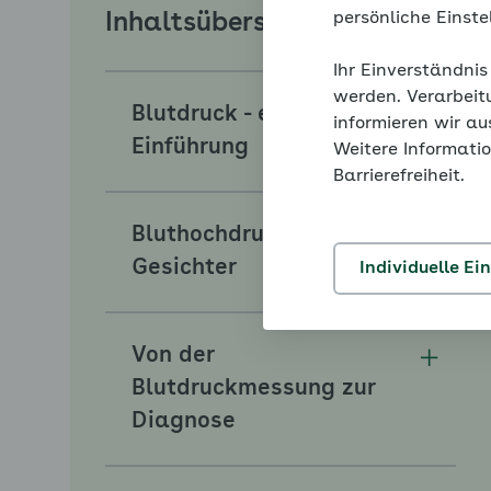
persönliche Einst
Inhaltsübersicht
Ihr Einverständnis
werden. Verarbeit
Blutdruck - eine
informieren wir a
Unterm
Einführung
Weitere Informatio
Barrierefreiheit.
Bluthochdruck hat viele
Unterm
Gesichter
Individuelle Ei
Von der
Unterm
Blutdruckmessung zur
Diagnose