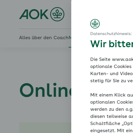
Startseite
Wenn der Blutdruck nicht runter geht
Den Druck rausnehmen
Online-Coach Bluthochd
Wenn der Therapieerfolg ausbleibt
Aussichtslose Fälle gibt es (fast) nie!
Datenschutzhinweis:
Alles über den Coach
Mein Coach
Mein Bereich
Me
Wir bitt
Die Seite www.aok.
optionale Cookies
Karten- und Videod
stetig für Sie zu 
Online-Coac
Mit einem Klick au
optionalen Cookie
werden zu den o.
diesen teilweise a
Schaltfläche „Opt
eingesetzt. Mit ei