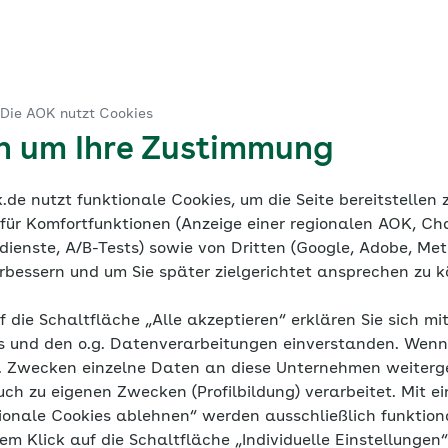
ruck
 Die AOK nutzt Cookies
ine Dokumentation
Mediathek
en um Ihre Zustimmung
de nutzt funktionale Cookies, um die Seite bereitstellen
 für Komfortfunktionen (Anzeige einer regionalen AOK, Ch
ienste, A/B-Tests) sowie von Dritten (Google, Adobe, Meta
verbessern und um Sie später zielgerichtet ansprechen zu 
h Bluthochdru
f die Schaltfläche „Alle akzeptieren“ erklären Sie sich mi
s und den o.g. Datenverarbeitungen einverstanden. Wenn 
g. Zwecken einzelne Daten an diese Unternehmen weiter
uch zu eigenen Zwecken (Profilbildung) verarbeitet. Mit ei
ionale Cookies ablehnen“ werden ausschließlich funktion
Wenn der Therapieerfolg ausbleibt
nem Klick auf die Schaltfläche „Individuelle Einstellungen