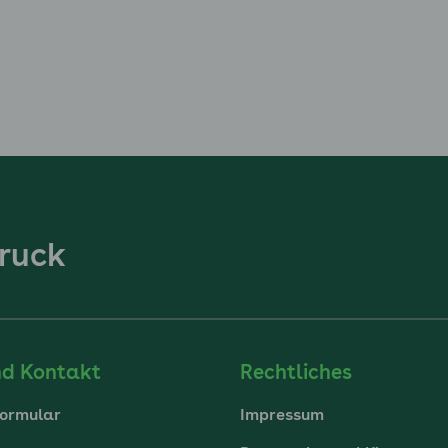
enü für Abschluss und Ausblick ausklappen
ruck
nd Kontakt
Rechtliches
ormular
Impressum