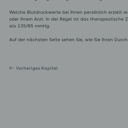
enü für Stress und wie wir damit umgehen ausklappen
Welche Blutdruckwerte bei Ihnen persönlich erzielt we
oder Ihrem Arzt. In der Regel ist das therapeutische 
als 135/85 mmHg.
Auf der nächsten Seite sehen Sie, wie Sie Ihren Durch
enü für WOOP ausklappen
enü für Bewegung ausklappen
Vorheriges Kapitel
enü für Ernährung ausklappen
enü für Folgen von zu hohem Blutdruck ausklappen