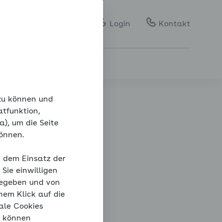
Gebärdensprache
Leichte Sprache
Login
Kontakt
 zu können und
atfunktion,
), um die Seite
können.
ck
t dem Einsatz der
Sie einwilligen
gegeben und von
nem Klick auf die
ale Cookies
“ können