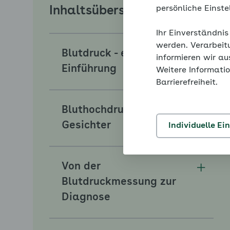
persönliche Einst
Inhaltsübersicht
Ihr Einverständnis
werden. Verarbeit
Blutdruck - eine
informieren wir a
Unterm
Einführung
Weitere Informatio
Barrierefreiheit.
Bluthochdruck hat viele
Unterm
Gesichter
Individuelle Ei
Von der
Unterm
Blutdruckmessung zur
Diagnose