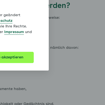
uck gesenkt werden?
der geändert
 fragen Sie sich möglicherweise:
schutz
ie Ihre Rechte.
rden?
ter
Impressum
und
?
e individueller Faktoren ab, nämlich davon:
e akzeptieren
pen
amente haben,
ähigkeit oder Gedächtnis sind.