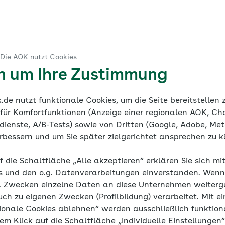
 Verfahren
ruck
 Die AOK nutzt Cookies
ine Dokumentation
Mediathek
en um Ihre Zustimmung
de nutzt funktionale Cookies, um die Seite bereitstellen
 für Komfortfunktionen (Anzeige einer regionalen AOK, Ch
ienste, A/B-Tests) sowie von Dritten (Google, Adobe, Meta
verbessern und um Sie später zielgerichtet ansprechen zu 
h Bluthochdru
f die Schaltfläche „Alle akzeptieren“ erklären Sie sich mi
s und den o.g. Datenverarbeitungen einverstanden. Wenn 
g. Zwecken einzelne Daten an diese Unternehmen weiter
uch zu eigenen Zwecken (Profilbildung) verarbeitet. Mit ei
ionale Cookies ablehnen“ werden ausschließlich funktion
Wann ist die Therapie erfolgreich?
nem Klick auf die Schaltfläche „Individuelle Einstellungen