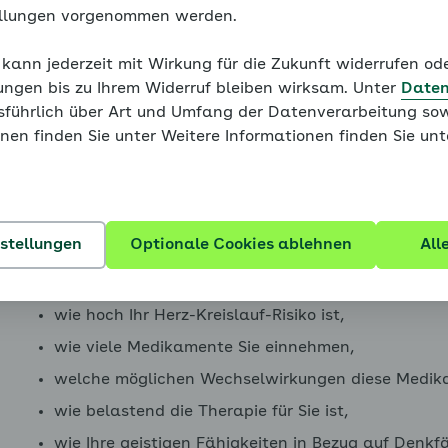
ellungen vorgenommen werden.
Wie weit sollte der Blutdr
 kann jederzeit mit Wirkung für die Zukunft widerrufen o
Wenn Sie nun regelmäßig Blutdrucksenker einnehmen,
ungen bis zu Ihrem Widerruf bleiben wirksam. Unter
Daten
usführlich über Art und Umfang der Datenverarbeitung sow
Auf welche Werte sollte der Blutdruck gesenkt we
enü für Blutdruck - eine Einführung ausklappen
nen finden Sie unter Weitere Informationen finden Sie un
Und wie kann ich die Erfolge der Therapie messen
Die Antwort auf die erste Frage hängt von einer Reih
enü für Bluthochdruck hat viele Gesichter ausklappen
nstellungen
Optionale Cookies ablehnen
All
wie alt Sie sind,
wie lang Ihre Lebenserwartung ist,
wie hoch Ihr Herz-Kreislauf-Risiko ist,
enü für Von der Blutdruckmessung zur Diagnose ausklap
wie viele Medikamente Sie einnehmen,
welche möglichen Wechselwirkungen diese Medik
wie belastend die Therapie für Sie ist,
wie Ihre geistigen Fähigkeiten in Bezug auf Denkf