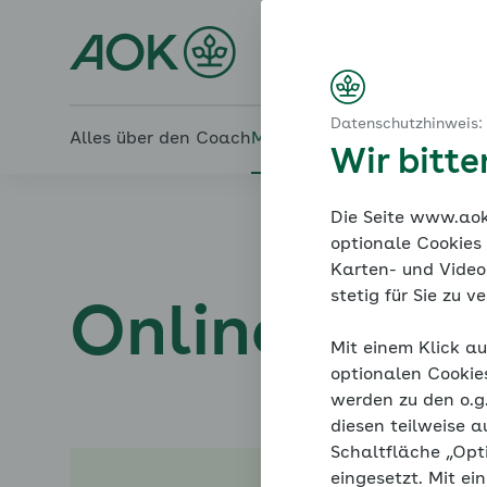
Startseite
Blutdruck im Griff: Medikamentöse Therapie und
Den Druck rausnehmen
Online-Coach Bluthochd
Wann ist die Therapie erfolgreich?
Wie weit sollte der Blutdruck gesenkt werden?
Datenschutzhinweis:
Alles über den Coach
Mein Coach
Mein Bereich
Me
Wir bitt
Die Seite www.aok.
optionale Cookies
Karten- und Videod
stetig für Sie zu 
Online-Coac
Mit einem Klick au
optionalen Cookie
werden zu den o.
diesen teilweise a
Schaltfläche „Opt
eingesetzt. Mit ei