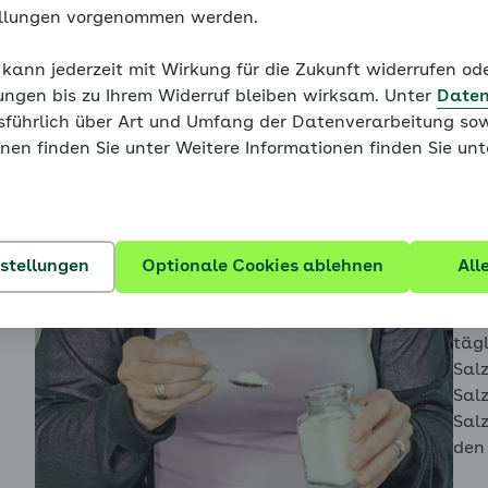
ellungen vorgenommen werden.
Wie sehr sinkt der Blutdru
 kann jederzeit mit Wirkung für die Zukunft widerrufen o
Wie stark sinkt denn aber nun der Blutdruck, wenn S
ungen bis zu Ihrem Widerruf bleiben wirksam. Unter
Daten
Menschen mit bekannter arterieller Hypertonie, die 
usführlich über Art und Umfang der Datenverarbeitung sow
reduziert sich der Blutdruck um durchschnittlich fün
enü für Blutdruck - eine Einführung ausklappen
nen finden Sie unter Weitere Informationen finden Sie un
Menschen, die bereits mit mehreren Blutdrucksenke
hypertensiv sind, sollten immer auch einen zu hohen
Therapieresistenz liegt sehr oft darin begründet.
enü für Bluthochdruck hat viele Gesichter ausklappen
Emp
nstellungen
Optionale Cookies ablehnen
All
pro 
beac
täg
Sal
enü für Von der Blutdruckmessung zur Diagnose ausklap
Sal
Sal
den