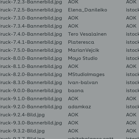
uck-7.2.3-Bannerbild.jpg
AOK
AOK
uck-7.2.5-Bannerbild.jpg
Elena_Danileiko
istoc
uck-7.3.0-Bannerbild.jpg
AOK
AOK
uck-7.3.4-Bannerbild.jpg
AOK
AOK
uck-7.4.0-Bannerbild.jpg
Tero Vesalainen
istoc
uck-7.4.1-Bannerbild.jpg
Plateresca
istoc
uck-7.5.0-Bannerbild.jpg
MarianVejcik
istoc
uck-8.0.0-Bannerbild.jpg
Moyo Studio
istoc
uck-8.1.0-Bannerbild.jpg
AOK
AOK
uck-8.2.0-Bannerbild.jpg
MStudioImages
istoc
uck-8.3.0-Bannerbild.jpg
Ivan-balvan
istoc
uck-9.0.0-Bannerbild.jpg
baona
istoc
uck-9.1.0-Bannerbild.jpg
AOK
AOK
uck-9.2.0-Bannerbild.jpg
adamkaz
istoc
uck-9.2.4-Bild.jpg
AOK
AOK
uck-9.3.0-Bannerbild.jpg
AOK
AOK
uck-9.3.2-Bild.jpg
AOK
AOK