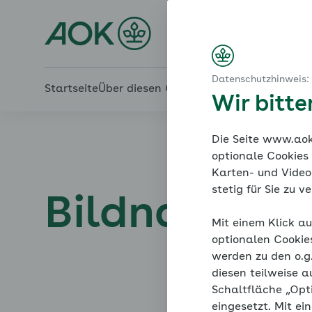
Startseite
Bildnachweis
Den Druck rausnehmen
Online-Coach Bluthochd
Datenschutzhinweis:
Startseite
Über diesen Coach
Themenübersicht
Uns
Wir bitt
Die Seite www.aok.
optionale Cookies
Karten- und Videod
stetig für Sie zu 
Bildnachwei
Mit einem Klick au
optionalen Cookie
werden zu den o.
diesen teilweise a
Schaltfläche „Opt
eingesetzt. Mit ei