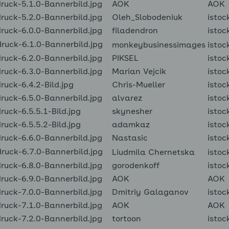
uck-5.1.0-Bannerbild.jpg
AOK
AOK
uck-5.2.0-Bannerbild.jpg
Oleh_Slobodeniuk
istoc
uck-6.0.0-Bannerbild.jpg
filadendron
istoc
uck-6.1.0-Bannerbild.jpg
monkeybusinessimages
istoc
uck-6.2.0-Bannerbild.jpg
PIKSEL
istoc
uck-6.3.0-Bannerbild.jpg
Marian Vejcik
istoc
uck-6.4.2-Bild.jpg
Chris-Mueller
istoc
uck-6.5.0-Bannerbild.jpg
alvarez
istoc
ck-6.5.5.1-Bild.jpg
skynesher
istoc
ck-6.5.5.2-Bild.jpg
adamkaz
istoc
uck-6.6.0-Bannerbild.jpg
Nastasic
istoc
uck-6.7.0-Bannerbild.jpg
Liudmila Chernetska
istoc
uck-6.8.0-Bannerbild.jpg
gorodenkoff
istoc
uck-6.9.0-Bannerbild.jpg
AOK
AOK
uck-7.0.0-Bannerbild.jpg
Dmitriy Galaganov
istoc
uck-7.1.0-Bannerbild.jpg
AOK
AOK
uck-7.2.0-Bannerbild.jpg
tortoon
istoc