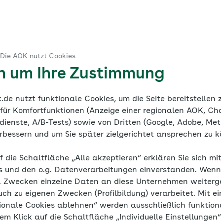
ruck
 Die AOK nutzt Cookies
ere Experten
en um Ihre Zustimmung
de nutzt funktionale Cookies, um die Seite bereitstellen
 für Komfortfunktionen (Anzeige einer regionalen AOK, Ch
ienste, A/B-Tests) sowie von Dritten (Google, Adobe, Meta
verbessern und um Sie später zielgerichtet ansprechen zu 
s
f die Schaltfläche „Alle akzeptieren“ erklären Sie sich mi
s und den o.g. Datenverarbeitungen einverstanden. Wenn 
g. Zwecken einzelne Daten an diese Unternehmen weiter
uch zu eigenen Zwecken (Profilbildung) verarbeitet. Mit ei
ionale Cookies ablehnen“ werden ausschließlich funktion
nem Klick auf die Schaltfläche „Individuelle Einstellungen