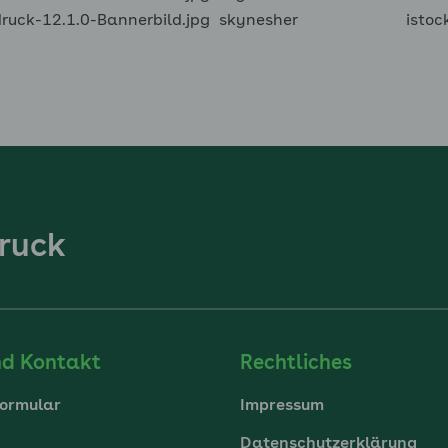
uck-12.1.0-Bannerbild.jpg
skynesher
istoc
ruck
nd Kontakt
Rechtliches
ormular
Impressum
Datenschutzerklärung