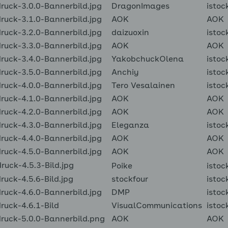
uck-3.0.0-Bannerbild.jpg
DragonImages
istoc
uck-3.1.0-Bannerbild.jpg
AOK
AOK
uck-3.2.0-Bannerbild.jpg
daizuoxin
istoc
uck-3.3.0-Bannerbild.jpg
AOK
AOK
uck-3.4.0-Bannerbild.jpg
YakobchuckOlena
istoc
uck-3.5.0-Bannerbild.jpg
Anchiy
istoc
uck-4.0.0-Bannerbild.jpg
Tero Vesalainen
istoc
uck-4.1.0-Bannerbild.jpg
AOK
AOK
uck-4.2.0-Bannerbild.jpg
AOK
AOK
uck-4.3.0-Bannerbild.jpg
Eleganza
istoc
uck-4.4.0-Bannerbild.jpg
AOK
AOK
uck-4.5.0-Bannerbild.jpg
AOK
AOK
uck-4.5.3-Bild.jpg
Poike
istoc
uck-4.5.6-Bild.jpg
stockfour
istoc
uck-4.6.0-Bannerbild.jpg
DMP
istoc
uck-4.6.1-Bild
VisualCommunications
istoc
uck-5.0.0-Bannerbild.png
AOK
AOK