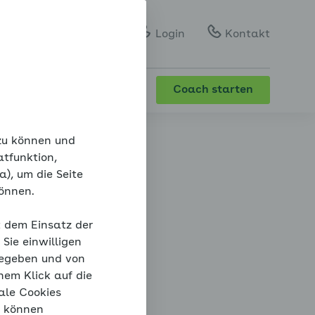
Gebärdensprache
Leichte Sprache
Login
Kontakt
Coach starten
 zu können und
atfunktion,
), um die Seite
können.
t dem Einsatz der
Sie einwilligen
gegeben und von
nem Klick auf die
ale Cookies
“ können