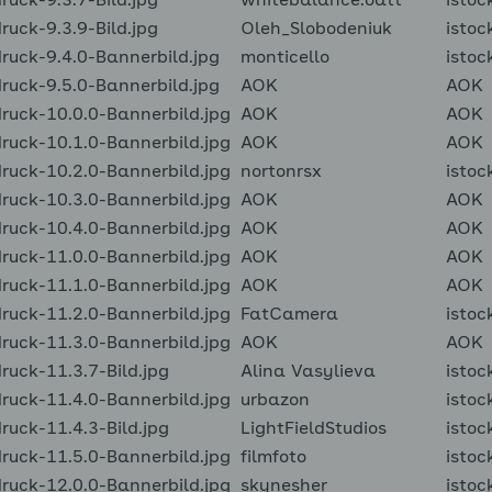
uck-9.3.7-Bild.jpg
whitebalance.oatt
istoc
uck-9.3.9-Bild.jpg
Oleh_Slobodeniuk
istoc
uck-9.4.0-Bannerbild.jpg
monticello
istoc
uck-9.5.0-Bannerbild.jpg
AOK
AOK
uck-10.0.0-Bannerbild.jpg
AOK
AOK
uck-10.1.0-Bannerbild.jpg
AOK
AOK
uck-10.2.0-Bannerbild.jpg
nortonrsx
istoc
uck-10.3.0-Bannerbild.jpg
AOK
AOK
uck-10.4.0-Bannerbild.jpg
AOK
AOK
uck-11.0.0-Bannerbild.jpg
AOK
AOK
uck-11.1.0-Bannerbild.jpg
AOK
AOK
uck-11.2.0-Bannerbild.jpg
FatCamera
istoc
uck-11.3.0-Bannerbild.jpg
AOK
AOK
uck-11.3.7-Bild.jpg
Alina Vasylieva
istoc
uck-11.4.0-Bannerbild.jpg
urbazon
istoc
uck-11.4.3-Bild.jpg
LightFieldStudios
istoc
uck-11.5.0-Bannerbild.jpg
filmfoto
istoc
uck-12.0.0-Bannerbild.jpg
skynesher
istoc