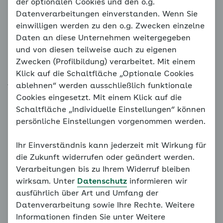
Wann sind weitere Fachärzte
der optionalen Cookies und den o.g.
Datenverarbeitungen einverstanden. Wenn Sie
erforderlich?
einwilligen werden zu den o.g. Zwecken einzelne
Daten an diese Unternehmen weitergegeben
Unkomplizierte Hochdruck-Erkrankungen werden
und von diesen teilweise auch zu eigenen
meistens erfolgreich durch die Hausärztin oder den
Zwecken (Profilbildung) verarbeitet. Mit einem
Hausarzt behandelt. In folgenden Fällen ist es
Klick auf die Schaltfläche „Optionale Cookies
jedoch empfehlenswert, dass die Behandlung Ihres
ablehnen“ werden ausschließlich funktionale
Bluthochdrucks in Kooperation mit weiteren
Cookies eingesetzt. Mit einem Klick auf die
Fachärztinnen und -ärzten erfolgt:
Schaltfläche „Individuelle Einstellungen“ können
persönliche Einstellungen vorgenommen werden.
Wenn Sie trotz Einnahme von drei oder mehr
Blutdrucksenkern keine normalen Werte erreichen,
Ihr Einverständnis kann jederzeit mit Wirkung für
also eine
therapieresistente Hypertonie
haben,
die Zukunft widerrufen oder geändert werden.
kann die Behandlung bei einem Arzt oder einer
Verarbeitungen bis zu Ihrem Widerruf bleiben
Ärztin für Hypertensiologie (das bedeutet: für
wirksam. Unter
Datenschutz
informieren wir
Bluthochdruck-Erkrankungen) sinnvoll sein. Hier
ausführlich über Art und Umfang der
können weitere mögliche Ursachen für Ihren
Datenverarbeitung sowie Ihre Rechte. Weitere
Bluthochdruck abgeklärt werden. Mehr dazu
Informationen finden Sie unter Weitere