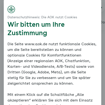
Startseite
Von der Blutdruckmessung zur Diagnose
Na
Login
Menü
Basisdiagnostik und weitere Untersuchungen
Datenschutzhinweis: Die AOK nutzt Cookies
Wann sind weitere Fachärzte erforderlich?
Alles über den Coach
Mein Coach
Mein Bereich
Meine Do
Wir bitten um Ihre
Zustimmung
Online-Coach
Die Seite www.aok.de nutzt funktionale Cookies,
um die Seite bereitstellen zu können und
Bluthochdruck
optionale Cookies für Komfortfunktionen
(Anzeige einer regionalen AOK, Chatfunktion,
Karten- und Videodienste, A/B-Tests) sowie von
Dritten (Google, Adobe, Meta), um die Seite
stetig für Sie zu verbessern und um Sie später
zielgerichtet ansprechen zu können.
Mit einem Klick auf die Schaltfläche „Alle
Basisdiagnostik und weitere Untersuchungen
akzeptieren“ erklären Sie sich mit dem Einsatz