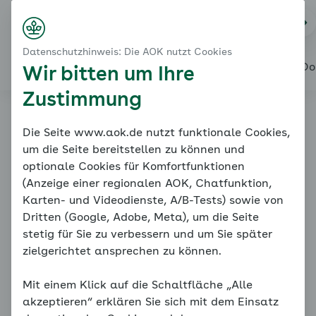
Startseite
Stress und wie wir damit umgehen
Na
Login
Menü
Wie führt Stress zu Hypertonie?
Datenschutzhinweis: Die AOK nutzt Cookies
Wenn der Blutdruck nicht mehr runter geht
Alles über den Coach
Mein Coach
Mein Bereich
Meine Do
Wir bitten um Ihre
Zustimmung
Online-Coach
Die Seite www.aok.de nutzt funktionale Cookies,
um die Seite bereitstellen zu können und
Bluthochdruck
optionale Cookies für Komfortfunktionen
(Anzeige einer regionalen AOK, Chatfunktion,
Karten- und Videodienste, A/B-Tests) sowie von
Dritten (Google, Adobe, Meta), um die Seite
stetig für Sie zu verbessern und um Sie später
zielgerichtet ansprechen zu können.
Mit einem Klick auf die Schaltfläche „Alle
Wie führt Stress zu Hypertonie?
akzeptieren“ erklären Sie sich mit dem Einsatz