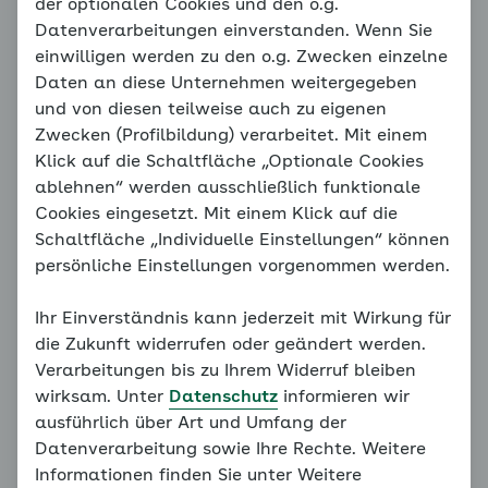
Wenn der Blutdruck nicht
der optionalen Cookies und den o.g.
Datenverarbeitungen einverstanden. Wenn Sie
mehr runter geht
einwilligen werden zu den o.g. Zwecken einzelne
Daten an diese Unternehmen weitergegeben
Wenn der Blutdruck in anstrengenden oder
und von diesen teilweise auch zu eigenen
aufregenden Momenten hoch geht, ist das
Zwecken (Profilbildung) verarbeitet. Mit einem
unproblematisch, sofern er sich nach Stress, Sport
Klick auf die Schaltfläche „Optionale Cookies
oder großer Freude wieder normalisiert. Ist der Stress
ablehnen“ werden ausschließlich funktionale
aber sehr häufig oder halten die Phasen lange an,
Cookies eingesetzt. Mit einem Klick auf die
ohne ausreichende Ruhephasen zur Regeneration,
Schaltfläche „Individuelle Einstellungen“ können
kann das zu einer chronischen Blutdruckerhöhung
persönliche Einstellungen vorgenommen werden.
führen. Die Werte gehen dann auch nachts, am
Wochenende oder im Urlaub nicht mehr runter.
Ihr Einverständnis kann jederzeit mit Wirkung für
die Zukunft widerrufen oder geändert werden.
Die Wirkung von krankmachendem Dauerstress auf
Verarbeitungen bis zu Ihrem Widerruf bleiben
den Blutdruck ist wissenschaftlich gut belegt.
wirksam. Unter
Datenschutz
informieren wir
Zahlreiche Studien haben das Gleichgewicht
ausführlich über Art und Umfang der
zwischen Sympathikus und Vagus untersucht und
Datenverarbeitung sowie Ihre Rechte. Weitere
dafür den Stress sehr exakt gemessen,
Informationen finden Sie unter Weitere