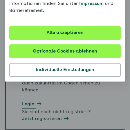
Informationen finden Sie unter
Impressum
und
Barrierefreiheit.
Alle akzeptieren
Optionale Cookies ablehnen
Ihre Bearbeitung und Ihr Fortschritt im
Online-Coach gehen ohne vorherigen
Login verloren. Melden Sie sich bitte mit
Individuelle Einstellungen
Ihren Login-Daten an, um Ihren Fortschritt
auch zukünftig im Coach sehen zu
können.
Login
Sie sind noch nicht registriert?
Jetzt registrieren