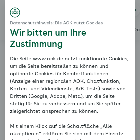
Startseite
Risikofaktoren und Begleiterkrankungen
Na
Login
Menü
Einführung zum Modul
Datenschutzhinweis: Die AOK nutzt Cookies
Mit welchen Erkrankungen geht Bluthochdruck oft 
Alles über den Coach
Mein Coach
Mein Bereich
Meine Do
Wir bitten um Ihre
Zustimmung
Online-Coach
Die Seite www.aok.de nutzt funktionale Cookies,
um die Seite bereitstellen zu können und
Bluthochdruck
optionale Cookies für Komfortfunktionen
(Anzeige einer regionalen AOK, Chatfunktion,
Karten- und Videodienste, A/B-Tests) sowie von
Dritten (Google, Adobe, Meta), um die Seite
stetig für Sie zu verbessern und um Sie später
zielgerichtet ansprechen zu können.
Mit einem Klick auf die Schaltfläche „Alle
Einführung zum Modul
akzeptieren“ erklären Sie sich mit dem Einsatz