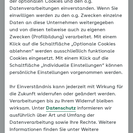
Mit welchen Erkrankungen
der optionalen Cookies und den o.g.
Datenverarbeitungen einverstanden. Wenn Sie
geht Bluthochdruck oft
einwilligen werden zu den o.g. Zwecken einzelne
einher?
Daten an diese Unternehmen weitergegeben
und von diesen teilweise auch zu eigenen
Zwecken (Profilbildung) verarbeitet. Mit einem
Welche Krankheiten treten häufig zusammen mit
Klick auf die Schaltfläche „Optionale Cookies
Bluthochdruck auf und welche stellen im Hinblick
ablehnen“ werden ausschließlich funktionale
auf Bluthochdruck einen Risikofaktor dar? Prof.
Cookies eingesetzt. Mit einem Klick auf die
Mengden redet darüber im Film und erklärt auch, wie
Schaltfläche „Individuelle Einstellungen“ können
es kommen kann, dass sogar junge Menschen
persönliche Einstellungen vorgenommen werden.
Bluthochdruck und begleitende Beschwerden
entwickeln.
Ihr Einverständnis kann jederzeit mit Wirkung für
die Zukunft widerrufen oder geändert werden.
Verarbeitungen bis zu Ihrem Widerruf bleiben
wirksam. Unter
Datenschutz
informieren wir
ausführlich über Art und Umfang der
Datenverarbeitung sowie Ihre Rechte. Weitere
Informationen finden Sie unter Weitere