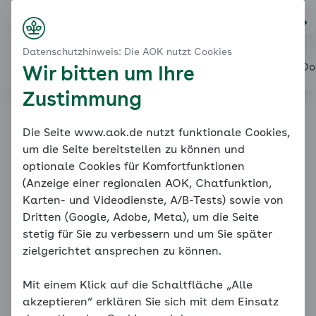
Startseite
Bewegung
Na
Login
Menü
Bewegen, aber wie?
Datenschutzhinweis: Die AOK nutzt Cookies
Worauf Sie beim Sport achten sollten
Alles über den Coach
Mein Coach
Mein Bereich
Meine Do
Wir bitten um Ihre
Zustimmung
Online-Coach
Die Seite www.aok.de nutzt funktionale Cookies,
um die Seite bereitstellen zu können und
Bluthochdruck
optionale Cookies für Komfortfunktionen
(Anzeige einer regionalen AOK, Chatfunktion,
Karten- und Videodienste, A/B-Tests) sowie von
Dritten (Google, Adobe, Meta), um die Seite
stetig für Sie zu verbessern und um Sie später
zielgerichtet ansprechen zu können.
Mit einem Klick auf die Schaltfläche „Alle
Bewegen, aber wie?
akzeptieren“ erklären Sie sich mit dem Einsatz