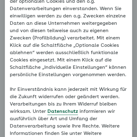
Worauf Sie beim Sport achten
der optionalen Cookies und den o.g.
Datenverarbeitungen einverstanden. Wenn Sie
sollten
einwilligen werden zu den o.g. Zwecken einzelne
Daten an diese Unternehmen weitergegeben
Gerade für Menschen mit Bluthochdruck gilt bei
und von diesen teilweise auch zu eigenen
allen Sportarten: Sie sollten sich dabei nicht
Zwecken (Profilbildung) verarbeitet. Mit einem
überfordern. Die Gefahr besteht sonst, dass die
Klick auf die Schaltfläche „Optionale Cookies
positiven Effekte ins Gegenteil umschlagen. Einige
ablehnen“ werden ausschließlich funktionale
Sportarten, wie zum Beispiel Laufen und Schwimmen
Cookies eingesetzt. Mit einem Klick auf die
über lange Distanzen oder Intervalltraining, sind oft
Schaltfläche „Individuelle Einstellungen“ können
sehr anstrengend. Deshalb sollten Sie ein paar
persönliche Einstellungen vorgenommen werden.
grundlegende Dinge beachten, bevor Sie sich
sportlich betätigen. Dazu gehören:
Ihr Einverständnis kann jederzeit mit Wirkung für
die Zukunft widerrufen oder geändert werden.
Wie hoch ist Ihr aktueller Blutdruck?
Verarbeitungen bis zu Ihrem Widerruf bleiben
Sind Sie medikamentös gut eingestellt?
wirksam. Unter
Datenschutz
informieren wir
ausführlich über Art und Umfang der
Wie verhält sich Ihr Blutdruck unter Belastung?
Datenverarbeitung sowie Ihre Rechte. Weitere
Informationen finden Sie unter Weitere
Generell gilt, dass Menschen mit