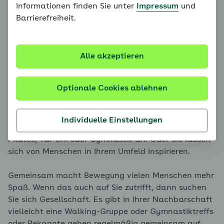
Informationen finden Sie unter
Impressum
und
Barrierefreiheit.
Am besten finden Sie eine Aktivität, die Ihnen
wirklich Spaß macht, dann bleiben Sie auch gerne
dabei. Probieren Sie dazu ruhig Sportarten aus, mit
denen Sie vorher noch nicht in Berührung gekommen
Alle akzeptieren
sind. Neben den bereits vorher genannten, können
dies auch Tanzen, Tennis oder Skilanglauf sein. Sie
Optionale Cookies ablehnen
können auch unterschiedliche Formen der
körperlichen Betätigung in Ihren persönlichen
Bewegungsplan einbauen, um für Abwechslung und
Individuelle Einstellungen
Spaß zu sorgen. Da bieten sich beispielsweise Yoga,
Pilates, Tai-Chi oder Gymnastik an. Oder Sie lassen
sich von Menschen in Ihrem Umfeld inspirieren.
Gemeinsam macht Bewegung vielen Menschen mehr
Spaß. Wenn das auch auf Sie zutrifft, dann suchen
Sie sich Gesellschaft. Es gibt in Ihrer Nachbarschaft
vielleicht eine Walking-Gruppe oder Gymnastiktreffs