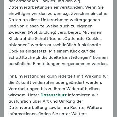
Ihr Ziel: regelmäßige Aktivität
der optionalen Cookies und den o.g.
Datenverarbeitungen einverstanden. Wenn Sie
einwilligen werden zu den o.g. Zwecken einzelne
Oberstes Ziel in puncto Bewegung sind die
Daten an diese Unternehmen weitergegeben
empfohlenen zweieinhalb Stunden körperliche
und von diesen teilweise auch zu eigenen
Aktivität pro Woche, um die Ausdauer zu trainieren.
Zwecken (Profilbildung) verarbeitet. Mit einem
Hinzu kommen noch zwei Einheiten, um die
Klick auf die Schaltfläche „Optionale Cookies
Hauptmuskelgruppen zu kräftigen.
ablehnen“ werden ausschließlich funktionale
Cookies eingesetzt. Mit einem Klick auf die
Wenn Sie das anfangs noch nicht schaffen, ist es
Schaltfläche „Individuelle Einstellungen“ können
nicht schlimm. Beginnen Sie in diesem Fall mit
persönliche Einstellungen vorgenommen werden.
kürzeren Einheiten und steigern Sie sich langsam, so
dass Sie mit der Zeit auf die empfohlenen
Ihr Einverständnis kann jederzeit mit Wirkung für
Bewegungseinheiten kommen. Pausieren Sie nach
die Zukunft widerrufen oder geändert werden.
Möglichkeit dabei nicht mehr als zwei Tage
Verarbeitungen bis zu Ihrem Widerruf bleiben
hintereinander. Idealerweise gewöhnen Sie sich
wirksam. Unter
Datenschutz
informieren wir
zunächst an regelmäßige Bewegung drei- bis
ausführlich über Art und Umfang der
fünfmal pro Woche – unabhängig von der Dauer der
Datenverarbeitung sowie Ihre Rechte. Weitere
Einheiten. Steigern können Sie die Zeit dann immer
Informationen finden Sie unter Weitere
noch.