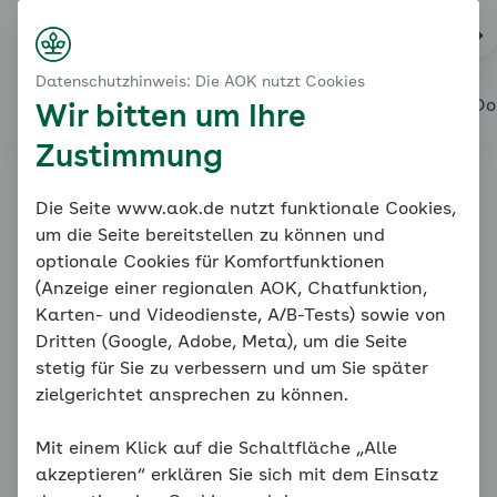
Startseite
Bewegung
Na
Login
Menü
Bewegen, aber wie?
Datenschutzhinweis: Die AOK nutzt Cookies
Ihr Ziel: regelmäßige Aktivität
Alles über den Coach
Mein Coach
Mein Bereich
Meine Do
Wir bitten um Ihre
Zustimmung
Online-Coach
Die Seite www.aok.de nutzt funktionale Cookies,
um die Seite bereitstellen zu können und
Bluthochdruck
optionale Cookies für Komfortfunktionen
(Anzeige einer regionalen AOK, Chatfunktion,
Karten- und Videodienste, A/B-Tests) sowie von
Dritten (Google, Adobe, Meta), um die Seite
stetig für Sie zu verbessern und um Sie später
zielgerichtet ansprechen zu können.
Mit einem Klick auf die Schaltfläche „Alle
Bewegen, aber wie?
akzeptieren“ erklären Sie sich mit dem Einsatz