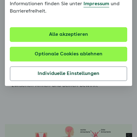
Informationen finden Sie unter
Impressum
und
häufig nach selten:
Barrierefreiheit.
Schwere Nierenfunktionsstörung
Hormonkrankheiten
, beispielsweise eine
Alle akzeptieren
Überproduktion von Botenstoffen wie
Schilddrüsenhormonen oder
Nebennierenhormonen
Optionale Cookies ablehnen
Verengte Nierenarterie
Aortenisthmusstenose
, also eine Verengung der
Individuelle Einstellungen
Körperschlagader, die eine Blutdruckdifferenz
zwischen Armen und Beinen bewirkt