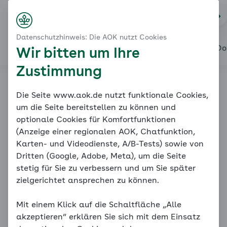
Startseite
Wenn der Blutdruck nicht runter geht
Na
Login
Menü
Sekundäre Hypertonie und seltene Ursachen für T
Datenschutzhinweis: Die AOK nutzt Cookies
Sekundäre Hypertonieformen
Alles über den Coach
Mein Coach
Mein Bereich
Meine Do
Wir bitten um Ihre
Zustimmung
Online-Coach
Die Seite www.aok.de nutzt funktionale Cookies,
um die Seite bereitstellen zu können und
Bluthochdruck
optionale Cookies für Komfortfunktionen
(Anzeige einer regionalen AOK, Chatfunktion,
Karten- und Videodienste, A/B-Tests) sowie von
Dritten (Google, Adobe, Meta), um die Seite
stetig für Sie zu verbessern und um Sie später
zielgerichtet ansprechen zu können.
Mit einem Klick auf die Schaltfläche „Alle
Sekundäre Hypertonie und seltene Ursachen für
akzeptieren“ erklären Sie sich mit dem Einsatz
Therapieversagen