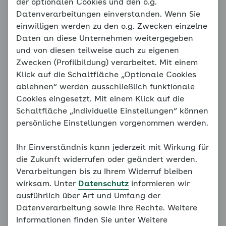
der optionalen Cookies und den o.g.
Sekundäre Hypertonieformen
Datenverarbeitungen einverstanden. Wenn Sie
einwilligen werden zu den o.g. Zwecken einzelne
Daten an diese Unternehmen weitergegeben
Neben den zuvor geschilderten häufigen Ursachen,
und von diesen teilweise auch zu eigenen
warum der Blutdruck trotz der blutdrucksenkenden
Zwecken (Profilbildung) verarbeitet. Mit einem
Maßnahmen oben bleibt, gibt es auch eine Reihe von
Klick auf die Schaltfläche „Optionale Cookies
seltenen Gründen. Dazu gehören sekundäre
ablehnen“ werden ausschließlich funktionale
Hypertonieformen. Sekundär bedeutet, dass die
Cookies eingesetzt. Mit einem Klick auf die
Hochdruckerkrankung nicht direkt (primär) genetisch
Schaltfläche „Individuelle Einstellungen“ können
oder durch einen ungesunden Lebensstil ausgelöst
persönliche Einstellungen vorgenommen werden.
wird, sondern indirekt (sekundär) durch eine andere
Erkrankung. Wenn in einem solchen Fall von
Ihr Einverständnis kann jederzeit mit Wirkung für
sekundärer Hypertonie nur der Bluthochdruck
die Zukunft widerrufen oder geändert werden.
behandelt wird und nicht die zugrunde liegende
Verarbeitungen bis zu Ihrem Widerruf bleiben
Grunderkrankung, so kann der Blutdruck nicht
wirksam. Unter
Datenschutz
informieren wir
vollständig auf Normalwerte sinken.
ausführlich über Art und Umfang der
Datenverarbeitung sowie Ihre Rechte. Weitere
Folgende sind solche Ursachen für
Informationen finden Sie unter Weitere
Therapieversagen, in absteigender Reihenfolge von