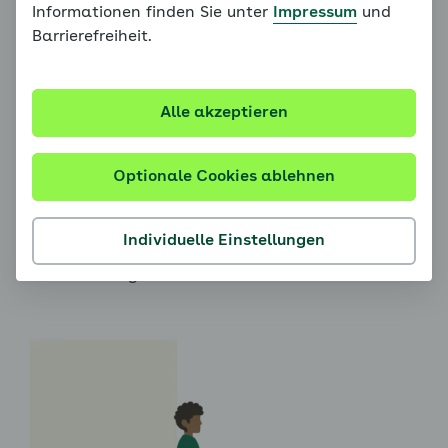
Informationen finden Sie unter
Impressum
und
Hier haben wir einige Vorschläge für geeignete
Barrierefreiheit.
Übungen:
Wandsitzen
Alle akzeptieren
Lehnen Sie sich mit dem Rücken an eine Wand und
gleiten Sie dann langsam daran ab bis Ihre
Optionale Cookies ablehnen
Oberschenkel parallel zum Boden sind und die Knie
einen Neunziggradwinkel beschreiben. Bleiben Sie so,
mit dem Rücken flach an der Wand und den Händen
Individuelle Einstellungen
locker an den Hüften. Stützen Sie sich nicht ab.
Atmen Sie ruhig aus und ein.