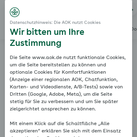
Startseite
Bewegung
Na
Login
Menü
Mit diesen Kraftübungen können Sie beginnen
Datenschutzhinweis: Die AOK nutzt Cookies
Isometrisches Krafttraining
Alles über den Coach
Mein Coach
Mein Bereich
Meine Do
Wir bitten um Ihre
Zustimmung
Online-Coach
Die Seite www.aok.de nutzt funktionale Cookies,
um die Seite bereitstellen zu können und
Bluthochdruck
optionale Cookies für Komfortfunktionen
(Anzeige einer regionalen AOK, Chatfunktion,
Karten- und Videodienste, A/B-Tests) sowie von
Dritten (Google, Adobe, Meta), um die Seite
stetig für Sie zu verbessern und um Sie später
zielgerichtet ansprechen zu können.
Mit einem Klick auf die Schaltfläche „Alle
Mit diesen Kraftübungen können Sie beginnen
akzeptieren“ erklären Sie sich mit dem Einsatz