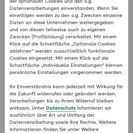
Isometrisches Krafttraining
der optionalen Cookies und den o.g.
Datenverarbeitungen einverstanden. Wenn Sie
einwilligen werden zu den o.g. Zwecken einzelne
Auf einer vorherigen
Vertiefungsseite
hatten wir
Daten an diese Unternehmen weitergegeben
bereits die positiven Effekte von isometrischem
und von diesen teilweise auch zu eigenen
Krafttraining auf den Blutdruck kennengelernt.
Zwecken (Profilbildung) verarbeitet. Mit einem
Daher wollen wir Ihnen hier auch dazu Übungen
Klick auf die Schaltfläche „Optionale Cookies
vorschlagen.
ablehnen“ werden ausschließlich funktionale
Cookies eingesetzt. Mit einem Klick auf die
Beim isometrischen Krafttraining werden
Schaltfläche „Individuelle Einstellungen“ können
Muskelgruppen angespannt, ohne eine Bewegung zu
persönliche Einstellungen vorgenommen werden.
vollführen. Generell sollte diese Anspannung 15 bis
30 Sekunden gehalten und dann losgelassen
Ihr Einverständnis kann jederzeit mit Wirkung für
werden. Nach zwei Minuten Pause beginnen Sie von
die Zukunft widerrufen oder geändert werden.
Neuem. Das Ganze wird drei- bis viermal wiederholt.
Verarbeitungen bis zu Ihrem Widerruf bleiben
Sie können die Belastung steigern, indem Sie die
wirksam. Unter
Datenschutz
informieren wir
Spannung bis maximal eine Minute anhalten.
ausführlich über Art und Umfang der
Vergessen Sie dabei nicht, ruhig und gleichmäßig
Datenverarbeitung sowie Ihre Rechte. Weitere
weiter zu atmen.
Informationen finden Sie unter Weitere