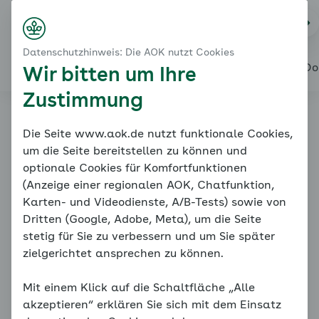
Startseite
Bewegung
Na
Login
Menü
Mit diesen Kraftübungen können Sie beginnen
Datenschutzhinweis: Die AOK nutzt Cookies
So wählen Sie Ihre Übungen aus
Alles über den Coach
Mein Coach
Mein Bereich
Meine Do
Wir bitten um Ihre
Zustimmung
Online-Coach
Die Seite www.aok.de nutzt funktionale Cookies,
um die Seite bereitstellen zu können und
Bluthochdruck
optionale Cookies für Komfortfunktionen
(Anzeige einer regionalen AOK, Chatfunktion,
Karten- und Videodienste, A/B-Tests) sowie von
Dritten (Google, Adobe, Meta), um die Seite
stetig für Sie zu verbessern und um Sie später
zielgerichtet ansprechen zu können.
Mit einem Klick auf die Schaltfläche „Alle
Mit diesen Kraftübungen können Sie beginnen
akzeptieren“ erklären Sie sich mit dem Einsatz