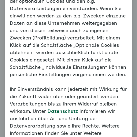
So wählen Sie Ihre Übungen
der optionalen Cookies und den o.g.
Datenverarbeitungen einverstanden. Wenn Sie
aus
einwilligen werden zu den o.g. Zwecken einzelne
Daten an diese Unternehmen weitergegeben
In diesem Kapitel finden Sie eine Auswahl an
und von diesen teilweise auch zu eigenen
Übungen, aus der Sie Ihr eigenes kleines
Zwecken (Profilbildung) verarbeitet. Mit einem
Kräftigungsprogramm gestalten können. Wählen Sie
Klick auf die Schaltfläche „Optionale Cookies
hierzu möglichst Übungen für alle Bereiche des
ablehnen“ werden ausschließlich funktionale
Körpers – Arme, Beine, Rumpf – aus und führen Sie
Cookies eingesetzt. Mit einem Klick auf die
diese regelmäßig zweimal in der Woche durch.
Schaltfläche „Individuelle Einstellungen“ können
persönliche Einstellungen vorgenommen werden.
Starten Sie zu Beginn Ihres Trainings eher mit
geringeren Wiederholungszahlen je Übung (acht bis
Ihr Einverständnis kann jederzeit mit Wirkung für
zwölf Wiederholungen), so dass sich Ihr Körper an
die Zukunft widerrufen oder geändert werden.
die neue Belastung gewöhnen kann. Machen Sie
Verarbeitungen bis zu Ihrem Widerruf bleiben
zwischen den beiden Sätzen eine Minute Pause.
wirksam. Unter
Datenschutz
informieren wir
ausführlich über Art und Umfang der
Wenn Sie regelmäßig trainieren, können Sie nach
Datenverarbeitung sowie Ihre Rechte. Weitere
rund vier Wochen beginnen, die Wiederholungszahl
Informationen finden Sie unter Weitere