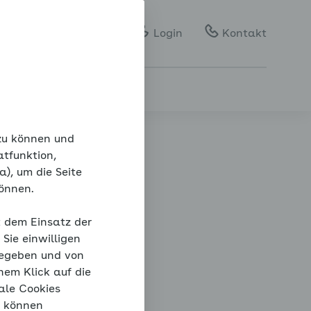
Gebärdensprache
Leichte Sprache
Login
Kontakt
 zu können und
atfunktion,
), um die Seite
können.
ck
t dem Einsatz der
Sie einwilligen
gegeben und von
nem Klick auf die
ale Cookies
“ können