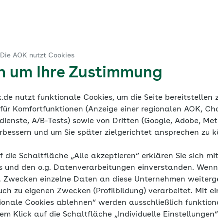
ruck
 Die AOK nutzt Cookies
ine Dokumentation
Mediathek
en um Ihre Zustimmung
de nutzt funktionale Cookies, um die Seite bereitstellen
 für Komfortfunktionen (Anzeige einer regionalen AOK, Ch
ienste, A/B-Tests) sowie von Dritten (Google, Adobe, Meta
verbessern und um Sie später zielgerichtet ansprechen zu 
h Bluthochdru
f die Schaltfläche „Alle akzeptieren“ erklären Sie sich mi
s und den o.g. Datenverarbeitungen einverstanden. Wenn 
g. Zwecken einzelne Daten an diese Unternehmen weiter
uch zu eigenen Zwecken (Profilbildung) verarbeitet. Mit ei
ionale Cookies ablehnen“ werden ausschließlich funktion
Gesundes Körpergewicht
nem Klick auf die Schaltfläche „Individuelle Einstellungen