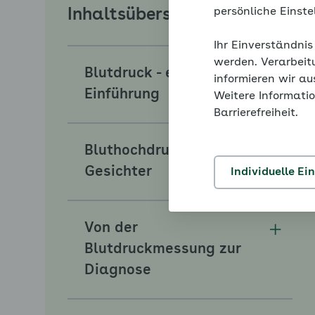
persönliche Einst
Inhaltsübersicht
Ihr Einverständnis
werden. Verarbeit
Blutdruck - eine
informieren wir a
Unterm
Einführung
Weitere Informatio
Barrierefreiheit.
Bluthochdruck hat viele
Unterm
Gesichter
Individuelle Ei
Von der
Unterm
Blutdruckmessung zur
Diagnose