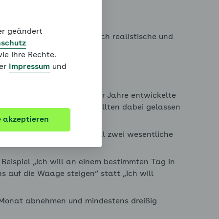
 Ziele
der geändert
bleiben, ist es wichtig, sich realistische und
schutz
Scheitern programmiert.
ie Ihre Rechte.
ter
Impressum
und
ten:
kleine Etappenziele. Um über Jahre entwickelte
haltevermögen. Und Sie sollten dabei gelassen
e akzeptieren
ränken Sie sich auf maximal zwei wesentliche
 Beispiel „Ich will an einem bestimmten Tag in
pen
 auf die Waage steigen“ statt „Ich will
 im Monat abnehmen und mindestens dreißig