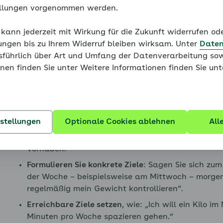
ellungen vorgenommen werden.
Setzen Sie sich realistische
 kann jederzeit mit Wirkung für die Zukunft widerrufen o
Um langfristig erfolgreich abzunehmen und am Ball zu 
ungen bis zu Ihrem Widerruf bleiben wirksam. Unter
Daten
überschaubare Ziele zu setzen. Sonst sind Frust und 
usführlich über Art und Umfang der Datenverarbeitung sow
enü für Blutdruck - eine Einführung ausklappen
nen finden Sie unter Weitere Informationen finden Sie un
Hier ein paar Tipps, wie Sie Ihre Ziele formulieren soll
Viele kleine Meilensteine planen
: Setzen Sie sich 
Gewohnheiten abzulegen, benötigen Sie viel Durch
enü für Bluthochdruck hat viele Gesichter ausklappen
bleiben können.
nstellungen
Optionale Cookies ablehnen
All
Nicht zu viele Ziele auf einmal formulieren
: Besch
Vorhaben.
Formulieren Sie konkrete Ziele
: Sagen Sie sich zum
enü für Von der Blutdruckmessung zur Diagnose ausklap
der Woche – beispielsweise am Mittwoch – morgens
regelmäßig mein Gewicht kontrollieren“.
Erreichbare Ziele setzen
, wie: „Ich will ein Kilo
Minuten pro Woche spazieren gehen.“