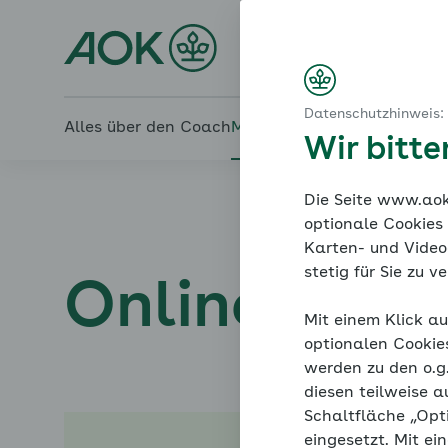
Startseite
Ernährung
Den Druck rausnehmen
Online-Coach Bluthochd
Gesundes Körpergewicht
Setzen Sie sich realistische Ziele
Datenschutzhinweis:
Alles über den Coach
Mein Coach
Mein Bereich
Me
Wir bitt
Die Seite www.aok.
optionale Cookies
Karten- und Videod
stetig für Sie zu 
Online-Coac
Mit einem Klick au
optionalen Cookie
werden zu den o.
diesen teilweise a
Schaltfläche „Opt
eingesetzt. Mit ei