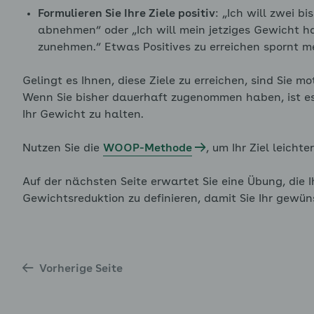
Formulieren Sie Ihre Ziele positiv
: „Ich will zwei 
enü für Stress und wie wir damit umgehen ausklappen
abnehmen“ oder „Ich will mein jetziges Gewicht ha
zunehmen.“ Etwas Positives zu erreichen spornt m
Gelingt es Ihnen, diese Ziele zu erreichen, sind Sie m
Wenn Sie bisher dauerhaft zugenommen haben, ist es 
enü für WOOP ausklappen
Ihr Gewicht zu halten.
Nutzen Sie die
WOOP-Methode
, um Ihr Ziel leichte
enü für Bewegung ausklappen
Auf der nächsten Seite erwartet Sie eine Übung, die 
Gewichtsreduktion zu definieren, damit Sie Ihr gewü
enü für Ernährung ausklappen
Vorherige Seite