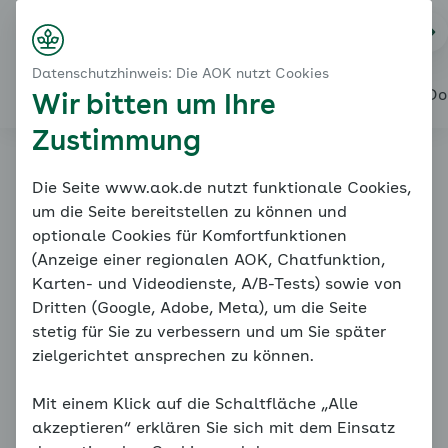
Startseite
Blutdruck - eine Einführung
Na
Login
Menü
Der gesunde Blutdruck
Datenschutzhinweis: Die AOK nutzt Cookies
Die beiden Blutdruckwerte
Alles über den Coach
Mein Coach
Mein Bereich
Meine Do
Wir bitten um Ihre
Zustimmung
Online-Coach
Die Seite www.aok.de nutzt funktionale Cookies,
um die Seite bereitstellen zu können und
Bluthochdruck
optionale Cookies für Komfortfunktionen
(Anzeige einer regionalen AOK, Chatfunktion,
Karten- und Videodienste, A/B-Tests) sowie von
Dritten (Google, Adobe, Meta), um die Seite
stetig für Sie zu verbessern und um Sie später
zielgerichtet ansprechen zu können.
Mit einem Klick auf die Schaltfläche „Alle
Der gesunde Blutdruck
akzeptieren“ erklären Sie sich mit dem Einsatz