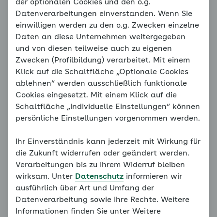
Die beiden Blutdruckwerte
der optionalen Cookies und den o.g.
Datenverarbeitungen einverstanden. Wenn Sie
einwilligen werden zu den o.g. Zwecken einzelne
Sie haben im
Film
bereits die zwei Phasen des
Daten an diese Unternehmen weitergegeben
Herzschlags kennengelernt. Hier sind sie noch
und von diesen teilweise auch zu eigenen
einmal zusammengefasst:
Zwecken (Profilbildung) verarbeitet. Mit einem
Klick auf die Schaltfläche „Optionale Cookies
Die Systole:
Der Druck, der in der
ablehnen“ werden ausschließlich funktionale
Austreibungsphase in den Blutgefäßen erzeugt
Cookies eingesetzt. Mit einem Klick auf die
wird, ist der
obere Blutdruck-
oder
systolische
Schaltfläche „Individuelle Einstellungen“ können
Blutdruckwert
. Er wird auch „
Herzwert
“ genannt.
persönliche Einstellungen vorgenommen werden.
Bei Erwachsenen gilt ein systolischer
Blutdruckwert in Ruhe von weniger als 120 mmHg
Ihr Einverständnis kann jederzeit mit Wirkung für
als optimal und bis 129 mmHg als normal.
die Zukunft widerrufen oder geändert werden.
Die Diastole:
Auf die Systole folgt die Phase, in
Verarbeitungen bis zu Ihrem Widerruf bleiben
der der Herzmuskel erschlafft und die
wirksam. Unter
Datenschutz
informieren wir
Herzkammer sich wieder mit Blut auffüllt. Das ist
ausführlich über Art und Umfang der
die
Diastole
. Gemessen wird hier der
untere
Datenverarbeitung sowie Ihre Rechte. Weitere
Blutdruck-
oder
diastolische Blutdruckwert
. Er
Informationen finden Sie unter Weitere