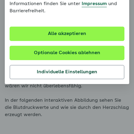
wird auch „
Gefäßwert
“ genannt. Der diastolische
Informationen finden Sie unter
Impressum
und
Wert liegt optimalerweise bei Erwachsenen unter
Barrierefreiheit.
80 mmHg und gilt bis 84 mmHg als normal.
Die Windkesselfunktion der elastischen Aorta sorgt
Alle akzeptieren
dafür, dass das Blut nicht nur während der Systole,
sondern auch während der Diastole zu den Organen
fließt. So nähern sich beide Druckwerte einander an.
Optionale Cookies ablehnen
Ohne diesen Druckausgleich der Aorta läge der
Blutdruck in der Erschlaffungsphase bei Null mmHg,
während er in der systolischen Phase extrem
Individuelle Einstellungen
ansteigen würde. Mit solchen Druckunterschieden
wären wir nicht überlebensfähig.
In der folgenden interaktiven Abbildung sehen Sie
die Blutdruckwerte und wie sie durch den Herzschlag
erzeugt werden.