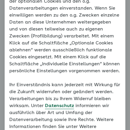
Blutdrucksenker: hoher
der optionalen Cookies und den o.g.
Datenverarbeitungen einverstanden. Wenn Sie
Nutzen, geringes Risiko
einwilligen werden zu den o.g. Zwecken einzelne
Daten an diese Unternehmen weitergegeben
Der Gang zur Apotheke fällt manchen Menschen
und von diesen teilweise auch zu eigenen
schwer, weil sie sich durch die regelmäßige
Zwecken (Profilbildung) verarbeitet. Mit einem
Einnahme einer Tablette als chronisch krank
Klick auf die Schaltfläche „Optionale Cookies
wahrnehmen. Viele fragen sich auch, warum sie
ablehnen“ werden ausschließlich funktionale
diese jetzt jeden Tag schlucken müssen, obwohl es
Cookies eingesetzt. Mit einem Klick auf die
ihnen doch eigentlich gut geht. Wenn sie dann die
Schaltfläche „Individuelle Einstellungen“ können
Nebenwirkungen im Beipackzettel lesen, kann das
persönliche Einstellungen vorgenommen werden.
zusätzlich verunsichern. Doch es gibt wichtige und
durch Studien belegte Argumente für die
Ihr Einverständnis kann jederzeit mit Wirkung für
medikamentöse Therapie bei Bluthochdruck.
die Zukunft widerrufen oder geändert werden.
Verarbeitungen bis zu Ihrem Widerruf bleiben
Lebensretter Blutdrucksenker
wirksam. Unter
Datenschutz
informieren wir
ausführlich über Art und Umfang der
Zunächst: Lassen Sie sich durch die möglichen, aber
Datenverarbeitung sowie Ihre Rechte. Weitere
in der Regel seltenen, Nebenwirkungen nicht
Informationen finden Sie unter Weitere