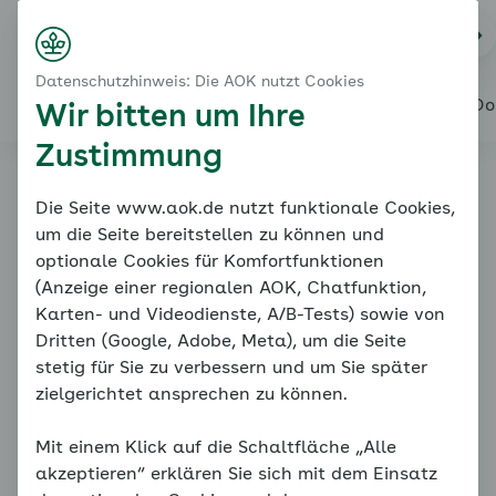
Startseite
Blutdruck im Griff: Medikamentöse Therapie und V
Na
Login
Menü
Wann ist eine medikamentöse Therapie notwendig
Datenschutzhinweis: Die AOK nutzt Cookies
Blutdrucksenker: hoher Nutzen, geringes Risiko
Alles über den Coach
Mein Coach
Mein Bereich
Meine Do
Wir bitten um Ihre
Zustimmung
Online-Coach
Die Seite www.aok.de nutzt funktionale Cookies,
um die Seite bereitstellen zu können und
Bluthochdruck
optionale Cookies für Komfortfunktionen
(Anzeige einer regionalen AOK, Chatfunktion,
Karten- und Videodienste, A/B-Tests) sowie von
Dritten (Google, Adobe, Meta), um die Seite
stetig für Sie zu verbessern und um Sie später
zielgerichtet ansprechen zu können.
Mit einem Klick auf die Schaltfläche „Alle
Wann ist eine medikamentöse Therapie notwendig?
akzeptieren“ erklären Sie sich mit dem Einsatz