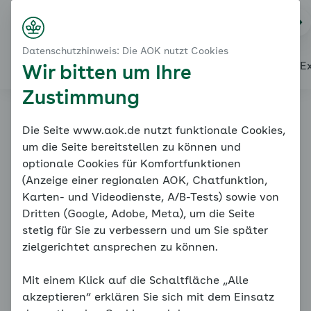
Startseite
Nutzungsbedingungen
Na
Login
Menü
Datenschutzhinweis: Die AOK nutzt Cookies
Startseite
Über diesen Coach
Themenübersicht
Unsere E
Wir bitten um Ihre
Zustimmung
Coach starten
Nutzungsbedingunge
Die Seite www.aok.de nutzt funktionale Cookies,
um die Seite bereitstellen zu können und
n
optionale Cookies für Komfortfunktionen
(Anzeige einer regionalen AOK, Chatfunktion,
Karten- und Videodienste, A/B-Tests) sowie von
Dritten (Google, Adobe, Meta), um die Seite
stetig für Sie zu verbessern und um Sie später
Bei Krankheit zur Ärztin
zielgerichtet ansprechen zu können.
oder zum Arzt
Mit einem Klick auf die Schaltfläche „Alle
akzeptieren“ erklären Sie sich mit dem Einsatz