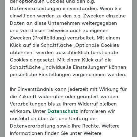
Diagnosen und Behandlungen von Krankheiten
der optionalen Cookies und den o.g.
gehören in die Hand von Ärztinnen und Ärzten. Bitte
Datenverarbeitungen einverstanden. Wenn Sie
suchen Sie daher bei Anzeichen von Erkrankungen
einwilligen werden zu den o.g. Zwecken einzelne
eine Ärztin oder einen Arzt auf. Nur ausgebildete
Daten an diese Unternehmen weitergegeben
Medizinerinnen und Mediziner können eine
und von diesen teilweise auch zu eigenen
individuelle Diagnose stellen und die auf dieser
Zwecken (Profilbildung) verarbeitet. Mit einem
Grundlage erforderlichen Maßnahmen in die Wege
Klick auf die Schaltfläche „Optionale Cookies
leiten und behandeln. Die Informationen auf den
ablehnen“ werden ausschließlich funktionale
Seiten des Online-Coach Bluthochdruck sind nicht
Cookies eingesetzt. Mit einem Klick auf die
dazu geeignet, eine Diagnose zu stellen oder ohne
Schaltfläche „Individuelle Einstellungen“ können
Gespräch mit der Ärztin oder dem Arzt mit einer
persönliche Einstellungen vorgenommen werden.
Behandlung zu beginnen. Die Informationen des
Online-Coaches werden zu Informations- und
Ihr Einverständnis kann jederzeit mit Wirkung für
Übungszwecken bereitgestellt. Keinesfalls lassen
die Zukunft widerrufen oder geändert werden.
sich aus diesen Informationen individuelle Diagnosen
Verarbeitungen bis zu Ihrem Widerruf bleiben
ableiten. Die hier bereitgestellten Inhalte dienen
wirksam. Unter
Datenschutz
informieren wir
nicht als Ersatz für das Gespräch mit der Ärztin oder
ausführlich über Art und Umfang der
dem Arzt oder für eine medizinische Behandlung.
Datenverarbeitung sowie Ihre Rechte. Weitere
Informationen finden Sie unter Weitere