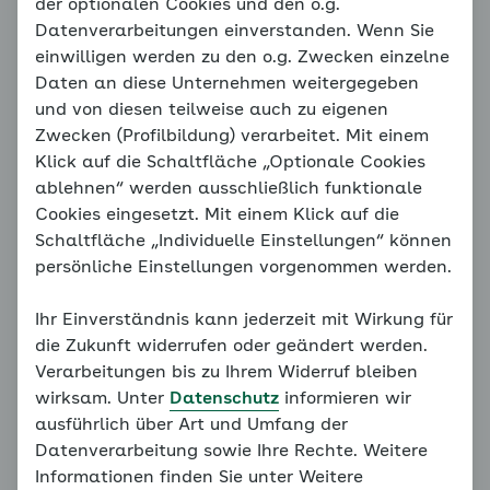
Bewegung tut gut
der optionalen Cookies und den o.g.
Datenverarbeitungen einverstanden. Wenn Sie
einwilligen werden zu den o.g. Zwecken einzelne
„Wer rastet, der rostet“ und „sich regen bringt
Daten an diese Unternehmen weitergegeben
Segen“ – dass Bewegung gesund ist, wussten auch
und von diesen teilweise auch zu eigenen
schon unsere Großeltern. Beständig danach zu
Zwecken (Profilbildung) verarbeitet. Mit einem
leben, fällt dennoch vielen schwer. Stattdessen
Klick auf die Schaltfläche „Optionale Cookies
verbringen die Menschen immer mehr Zeit im Sitzen.
ablehnen“ werden ausschließlich funktionale
Manche Medizinerinnen und Mediziner betrachten
Cookies eingesetzt. Mit einem Klick auf die
deshalb das Sitzen schon als „das neue Rauchen“.
Schaltfläche „Individuelle Einstellungen“ können
Denn Muskeln, Knochen, Herz und Kreislauf bauen
persönliche Einstellungen vorgenommen werden.
ab, wenn sie auf die Couch oder den Bürostuhl
verbannt werden. Dafür wächst meist der Bauch,
Ihr Einverständnis kann jederzeit mit Wirkung für
das Gewicht nimmt zu und die Trägheit ebenso. So
die Zukunft widerrufen oder geändert werden.
wird es auf Dauer immer schwieriger, in Schwung zu
Verarbeitungen bis zu Ihrem Widerruf bleiben
kommen.
wirksam. Unter
Datenschutz
informieren wir
ausführlich über Art und Umfang der
Datenverarbeitung sowie Ihre Rechte. Weitere
Nächste Seite
Informationen finden Sie unter Weitere