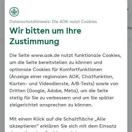
Startseite
Bewegung
Na
Login
Menü
Bedeutung von Bewegung für die Gesundheit
Datenschutzhinweis: Die AOK nutzt Cookies
Bewegung tut gut
Alles über den Coach
Mein Coach
Mein Bereich
Meine Do
Wir bitten um Ihre
Zustimmung
Online-Coach
Die Seite www.aok.de nutzt funktionale Cookies,
um die Seite bereitstellen zu können und
Bluthochdruck
optionale Cookies für Komfortfunktionen
(Anzeige einer regionalen AOK, Chatfunktion,
Karten- und Videodienste, A/B-Tests) sowie von
Dritten (Google, Adobe, Meta), um die Seite
stetig für Sie zu verbessern und um Sie später
zielgerichtet ansprechen zu können.
Mit einem Klick auf die Schaltfläche „Alle
Bedeutung von Bewegung für die Gesundheit
akzeptieren“ erklären Sie sich mit dem Einsatz