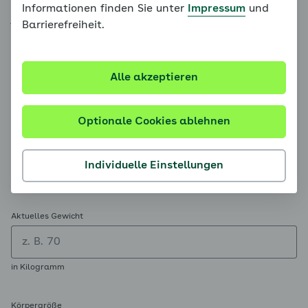
werden Ihre Angaben gespeichert und Sie können
Informationen finden Sie unter
Impressum
und
jederzeit Ihre Zielvereinbarung zum Körpergewicht
Barrierefreiheit.
unter
Mein Bereich
einsehen.
Alle akzeptieren
Aktuelles Gewicht und Körpergröße
Optionale Cookies ablehnen
Datum und Uhrzeit
Individuelle Einstellungen
Aktuelles Gewicht
in Kilogramm
Körpergröße