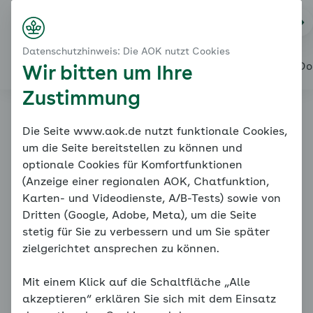
Startseite
Ernährung
Na
Login
Menü
Gesundes Körpergewicht
Datenschutzhinweis: Die AOK nutzt Cookies
Zielvereinbarung Körpergewicht
Alles über den Coach
Mein Coach
Mein Bereich
Meine Do
Wir bitten um Ihre
Zustimmung
Online-Coach
Die Seite www.aok.de nutzt funktionale Cookies,
um die Seite bereitstellen zu können und
Bluthochdruck
optionale Cookies für Komfortfunktionen
(Anzeige einer regionalen AOK, Chatfunktion,
Karten- und Videodienste, A/B-Tests) sowie von
Dritten (Google, Adobe, Meta), um die Seite
stetig für Sie zu verbessern und um Sie später
zielgerichtet ansprechen zu können.
Mit einem Klick auf die Schaltfläche „Alle
Gesundes Körpergewicht
akzeptieren“ erklären Sie sich mit dem Einsatz