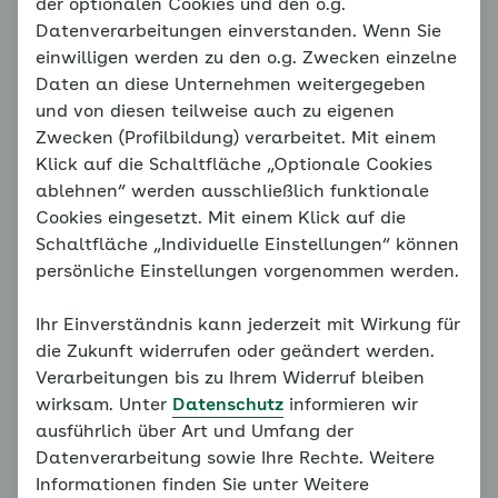
Zielvereinbarung
der optionalen Cookies und den o.g.
Datenverarbeitungen einverstanden. Wenn Sie
Körpergewicht
einwilligen werden zu den o.g. Zwecken einzelne
Daten an diese Unternehmen weitergegeben
Um Verhaltensweisen zu verändern ist es wichtig,
und von diesen teilweise auch zu eigenen
sich Ziele zu setzen. Dies gilt insbesondere, wenn es
Zwecken (Profilbildung) verarbeitet. Mit einem
um Ihre Gesundheit geht.
Klick auf die Schaltfläche „Optionale Cookies
ablehnen“ werden ausschließlich funktionale
Im ersten Schritt geben Sie bitte Ihr aktuelles
Cookies eingesetzt. Mit einem Klick auf die
Gewicht und Ihre Körpergröße ein. Dadurch wird Ihr
Schaltfläche „Individuelle Einstellungen“ können
BMI ermittelt und Sie erhalten ein empfohlenes
persönliche Einstellungen vorgenommen werden.
Zielgewicht, das Sie gern anpassen können.
Ihr Einverständnis kann jederzeit mit Wirkung für
In den folgenden Schritten können Sie jeweils
die Zukunft widerrufen oder geändert werden.
mindestens drei Maßnahmen in den Bereichen
Verarbeitungen bis zu Ihrem Widerruf bleiben
Ernährung, Wege zum Sport und Bewegung im Alltag
wirksam. Unter
Datenschutz
informieren wir
festlegen, um Ihrem Zielgewicht näher zu kommen.
ausführlich über Art und Umfang der
Datenverarbeitung sowie Ihre Rechte. Weitere
Wenn Sie sich registriert haben und eingeloggt sind,
Informationen finden Sie unter Weitere