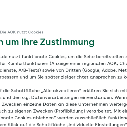
ruck
 Die AOK nutzt Cookies
ine Dokumentation
Mediathek
en um Ihre Zustimmung
de nutzt funktionale Cookies, um die Seite bereitstellen
 für Komfortfunktionen (Anzeige einer regionalen AOK, Ch
ienste, A/B-Tests) sowie von Dritten (Google, Adobe, Meta
verbessern und um Sie später zielgerichtet ansprechen zu 
h Bluthochdru
f die Schaltfläche „Alle akzeptieren“ erklären Sie sich mi
s und den o.g. Datenverarbeitungen einverstanden. Wenn 
g. Zwecken einzelne Daten an diese Unternehmen weiter
uch zu eigenen Zwecken (Profilbildung) verarbeitet. Mit ei
ionale Cookies ablehnen“ werden ausschließlich funktion
Yoga-Atmung – eine praktische Anleitung
nem Klick auf die Schaltfläche „Individuelle Einstellungen