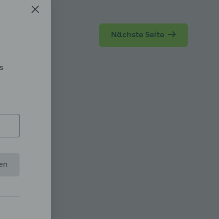
Nächste Seite
s
en