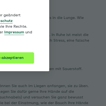
der geändert
eiter in die Luftröhre bis in die Lunge. Wie
schutz
erne aktiv beeinflussen.
ie Ihre Rechte.
ter
Impressum
und
traum und der Bauchraum. In Ruhe ist meist die
kt wird diese Tendenz durch Stress, eine falsche
h.
e akzeptieren
e das gesamte Lungenvolumen mit Sauerstoff.
pen
önnen Sie auch im Liegen anfangen, sie zu üben.
 Legen Sie dafür gerne Ihre Hände auf die
Bauchnabels) und versuchen Sie ganz bewusst
ie bei der Einatmung, wie der Bauch Ihre Hände