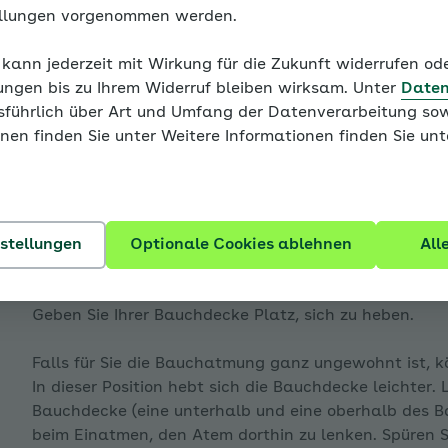
ellungen vorgenommen werden.
Die Atemräume
 kann jederzeit mit Wirkung für die Zukunft widerrufen o
Nach dem Einatmen strömt der Atem über den Rachen w
ungen bis zu Ihrem Widerruf bleiben wirksam. Unter
Daten
viel Luft in die Lunge kommt, können und sollen Sie g
usführlich über Art und Umfang der Datenverarbeitung sow
enü für Blutdruck - eine Einführung ausklappen
nen finden Sie unter Weitere Informationen finden Sie un
Es werden zwei „Atemräume“ unterschieden: Der Brus
kurze und flache Brustatmung vorherrschend. Verstär
Körperhaltung oder auch zu enger Kleidung am Bauc
enü für Bluthochdruck hat viele Gesichter ausklappen
In den Bauch atmen …
nstellungen
Optionale Cookies ablehnen
All
Atmen Sie bewusster mit Ihrem Zwerchfell. Füllen Si
Geben Sie Ihrer Bauchdecke Platz, sich zu heben.
enü für Von der Blutdruckmessung zur Diagnose ausklap
Falls für Sie die Bauchatmung ganz ungewohnt ist, k
In dieser Position hebt sich die Bauchdecke leichter.
Bauchdecke (eine unterhalb und eine oberhalb des 
beim Einatmen, den Atem dorthin zu lenken. Spüren S