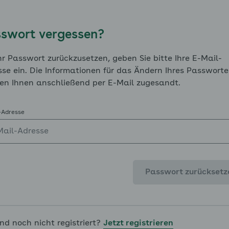
swort vergessen?
Vorherige Seite
r Passwort zurückzusetzen, geben Sie bitte Ihre E-Mail-
se ein. Die Informationen für das Ändern Ihres Passworte
en Ihnen anschließend per E-Mail zugesandt.
-Adresse
Passwort zurücksetz
enü für WOOP ausklappen
enü für Bewegung ausklappen
ind noch nicht registriert?
Jetzt registrieren