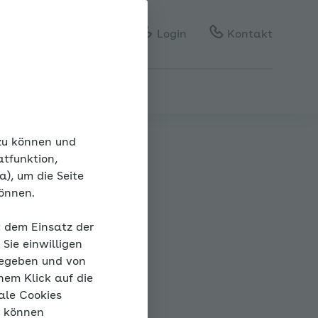
Gebärdensprache
Leichte Sprache
Login
Kontakt
 zu können und
atfunktion,
), um die Seite
können.
ck
t dem Einsatz der
Sie einwilligen
gegeben und von
nem Klick auf die
ale Cookies
“ können