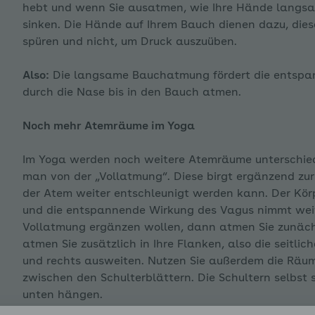
hebt und wenn Sie ausatmen, wie Ihre Hände langs
sinken. Die Hände auf Ihrem Bauch dienen dazu, die
enü für Stress und wie wir damit umgehen ausklappen
spüren und nicht, um Druck auszuüben.
Also:
Die langsame Bauchatmung fördert die entspan
durch die Nase bis in den Bauch atmen.
Noch mehr Atemräume im Yoga
Im Yoga werden noch weitere Atemräume unterschied
man von der „Vollatmung“. Diese birgt ergänzend zur
der Atem weiter entschleunigt werden kann. Der Körp
und die entspannende Wirkung des Vagus nimmt weit
Vollatmung ergänzen wollen, dann atmen Sie zunäch
atmen Sie zusätzlich in Ihre Flanken, also die seitli
und rechts ausweiten. Nutzen Sie außerdem die Räum
zwischen den Schulterblättern. Die Schultern selbst 
unten hängen.