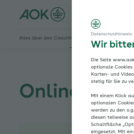
Startseite
Stress und wie wir damit umgehen
Den Druck rausnehmen
Online-Coach Bluthochd
Yoga-Atmung – eine praktische Anleitung
Die Atemräume
Datenschutzhinweis:
Alles über den Coach
Mein Coach
Mein Bereich
Me
Wir bitt
Die Seite www.aok.
optionale Cookies
Karten- und Videod
stetig für Sie zu 
Online-Coac
Mit einem Klick au
optionalen Cookie
werden zu den o.
diesen teilweise a
Schaltfläche „Opt
eingesetzt. Mit ei