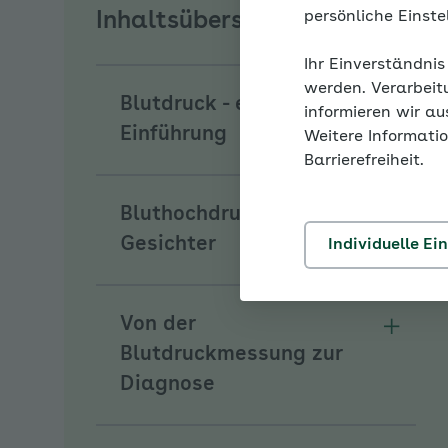
persönliche Einst
Inhaltsübersicht
Ihr Einverständnis
werden. Verarbeit
Blutdruck - eine
informieren wir a
Unterm
Einführung
Weitere Informatio
Barrierefreiheit.
Bluthochdruck hat viele
Unterm
Gesichter
Individuelle Ei
Von der
Unterm
Blutdruckmessung zur
Diagnose