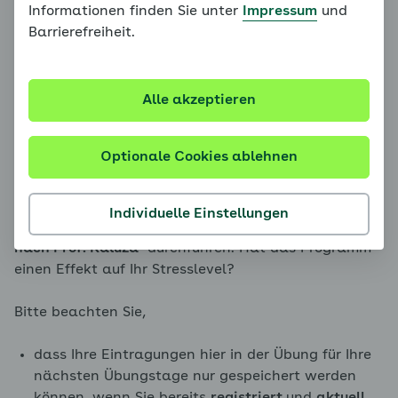
Informationen finden Sie unter
Impressum
und
Messen Sie zudem Ihren Blutdruck jeweils
Barrierefreiheit.
unmittelbar vor und unmittelbar nach der Übung und
tragen Sie Ihre Werte sofort in die Eingabefelder ein,
damit Sie diese nicht vergessen. Geben Sie zudem
auch Ihr subjektives Empfinden vor und nach der
Alle akzeptieren
Übung jeden Tag an. Dafür haben Sie die Möglichkeit
zwischen den Ausprägungen sehr gut, gut,
Optionale Cookies ablehnen
mittelmäßig, schlecht uns sehr schlecht zu wählen.
Es ist auch sehr aufschlussreich, wenn Sie vor und
Individuelle Einstellungen
nach dem
Vier-Wochen-Programm
den
Stresstest
nach Prof. Kaluza
durchführen. Hat das Programm
einen Effekt auf Ihr Stresslevel?
Bitte beachten Sie,
dass Ihre Eintragungen hier in der Übung für Ihre
nächsten Übungstage nur gespeichert werden