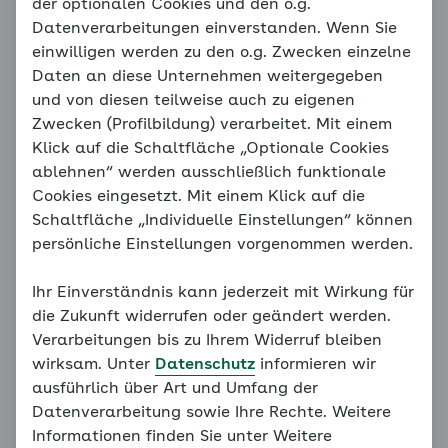
Das Vier-Wochen-Programm
der optionalen Cookies und den o.g.
Datenverarbeitungen einverstanden. Wenn Sie
einwilligen werden zu den o.g. Zwecken einzelne
Bevor Sie mit der Übung starten, finden Sie hier noch
Daten an diese Unternehmen weitergegeben
einige Hinweise.
und von diesen teilweise auch zu eigenen
Zwecken (Profilbildung) verarbeitet. Mit einem
Führen Sie das Programm so durch, wie es hier und in
Klick auf die Schaltfläche „Optionale Cookies
den einzelnen Wochen beschrieben steht.
ablehnen“ werden ausschließlich funktionale
Absolvieren Sie die Übung dabei täglich und wählen
Cookies eingesetzt. Mit einem Klick auf die
Sie dafür eine der zuvor beschriebenen Haltungen in
Schaltfläche „Individuelle Einstellungen“ können
sitzender oder liegender Position
. Legen Sie
persönliche Einstellungen vorgenommen werden.
währenddessen Ihre Hände gerne locker auf die
Bauchdecke, um die Bauchatmung besser zu spüren
Ihr Einverständnis kann jederzeit mit Wirkung für
und den Atem besser zu lenken. In der Übungswoche
die Zukunft widerrufen oder geändert werden.
finden Sie für jeden Übungstag die Dauer der Übung,
Verarbeitungen bis zu Ihrem Widerruf bleiben
die mit 3 Minuten startet, und es wird Ihnen jeweils
wirksam. Unter
Datenschutz
informieren wir
die Atemtaktung bzw. das Zählmaß für das
ausführlich über Art und Umfang der
Einatmen und Ausatmen für den Übungstag
Datenverarbeitung sowie Ihre Rechte. Weitere
angezeigt.
Informationen finden Sie unter Weitere