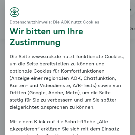
Startseite
Stress und wie wir damit umgehen
Na
Login
Menü
Yoga-Atmung – eine praktische Anleitung
Datenschutzhinweis: Die AOK nutzt Cookies
Das Vier-Wochen-Programm
Alles über den Coach
Mein Coach
Mein Bereich
Meine Do
Wir bitten um Ihre
Zustimmung
Online-Coach
Die Seite www.aok.de nutzt funktionale Cookies,
um die Seite bereitstellen zu können und
Bluthochdruck
optionale Cookies für Komfortfunktionen
(Anzeige einer regionalen AOK, Chatfunktion,
Karten- und Videodienste, A/B-Tests) sowie von
Dritten (Google, Adobe, Meta), um die Seite
stetig für Sie zu verbessern und um Sie später
zielgerichtet ansprechen zu können.
Mit einem Klick auf die Schaltfläche „Alle
Yoga-Atmung – eine praktische Anleitung
akzeptieren“ erklären Sie sich mit dem Einsatz