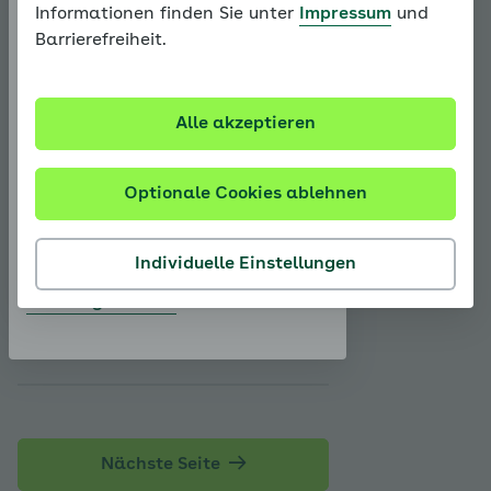
Informationen finden Sie unter
Impressum
und
bestimmten Erkrankungen unter
Barrierefreiheit.
dem Normwert liegen. Da ein
E-Mail-Adresse
niedriger HDL-Cholesterinspiegel
mit einem erhöhten Risiko für Herz-
Kreislauf-Erkrankungen einhergeht,
Alle akzeptieren
wird empfohlen, diesen durch
Bewegung, Gewichtsreduktion,
Passwort zurücksetzen
Optionale Cookies ablehnen
Rauchentwöhnung und eine
Ernährung mit vielen ungesättigten
Fettsäuren anzuheben.
Individuelle Einstellungen
Sie sind noch nicht registriert?
Jetzt registrieren
Was beeinflusst noch die
HDL-Cholesterinwerte?
Nächste Seite