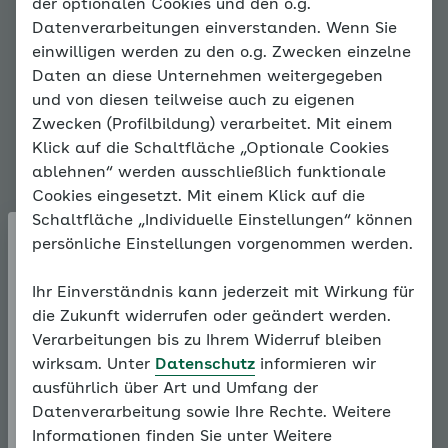
HDL-Cholesterin –
der optionalen Cookies und den o.g.
Datenverarbeitungen einverstanden. Wenn Sie
günstig für die
einwilligen werden zu den o.g. Zwecken einzelne
Gefäße
Daten an diese Unternehmen weitergegeben
und von diesen teilweise auch zu eigenen
Zwecken (Profilbildung) verarbeitet. Mit einem
Diese Fett-Eiweiß-Verbindung bringt
Klick auf die Schaltfläche „Optionale Cookies
das Cholesterin von den
ablehnen“ werden ausschließlich funktionale
Körperzellen in die Leber, wo es
Cookies eingesetzt. Mit einem Klick auf die
abgebaut wird. Das HDL kann auch
Schaltfläche „Individuelle Einstellungen“ können
überschüssiges Cholesterin, das
persönliche Einstellungen vorgenommen werden.
bereits in den Gefäßwänden steckt,
entfernen und schützt somit die
Passwort vergessen?
Ihr Einverständnis kann jederzeit mit Wirkung für
Blutgefäße vor gefährlichen
die Zukunft widerrufen oder geändert werden.
Ablagerungen.
Um Ihr Passwort zurückzusetzen,
Verarbeitungen bis zu Ihrem Widerruf bleiben
geben Sie bitte Ihre E-Mail-Adresse
wirksam. Unter
Datenschutz
informieren wir
Die Blutwerte des HDL-Cholesterins
ein. Die Informationen für das
ausführlich über Art und Umfang der
können durch den Lebensstil, die
Ändern Ihres Passwortes werden
Datenverarbeitung sowie Ihre Rechte. Weitere
Ernährungsgewohnheiten, aber
Ihnen anschließend per E-Mail
Informationen finden Sie unter Weitere
auch erblich bedingt oder bei
zugesandt.