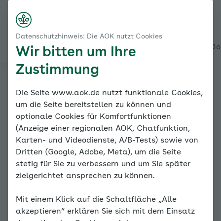
Startseite
Risikofaktoren und Begleiterkrankungen
Nach rechts scroll
Login
Menü
Fettstoffwechselstörungen
Datenschutzhinweis: Die AOK nutzt Cookies
HDL-Cholesterin – günstig für die Gefäße
Alles über den Coach
Mein Coach
Mein Bereich
Meine Do
Wir bitten um Ihre
Zustimmung
Online-Coach
Die Seite www.aok.de nutzt funktionale Cookies,
um die Seite bereitstellen zu können und
Bluthochdruck
optionale Cookies für Komfortfunktionen
(Anzeige einer regionalen AOK, Chatfunktion,
Karten- und Videodienste, A/B-Tests) sowie von
Dritten (Google, Adobe, Meta), um die Seite
stetig für Sie zu verbessern und um Sie später
zielgerichtet ansprechen zu können.
Mit einem Klick auf die Schaltfläche „Alle
Fettstoffwechselstörungen
akzeptieren“ erklären Sie sich mit dem Einsatz