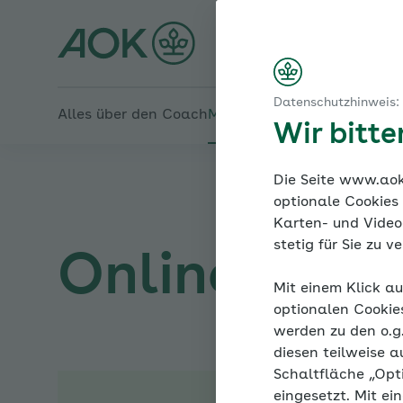
Startseite
Blutdruck im Griff: Medikamentöse Therapie und
Den Druck rausnehmen
Online-Coach Bluthochd
Wie wirken Blutdrucksenker?
Hochdrucktherapie gestern und heute
Datenschutzhinweis:
Alles über den Coach
Mein Coach
Mein Bereich
Me
Wir bitt
Die Seite www.aok.
optionale Cookies
Karten- und Videod
stetig für Sie zu 
Online-Coac
Mit einem Klick au
optionalen Cookie
werden zu den o.
diesen teilweise a
Schaltfläche „Opt
eingesetzt. Mit ei