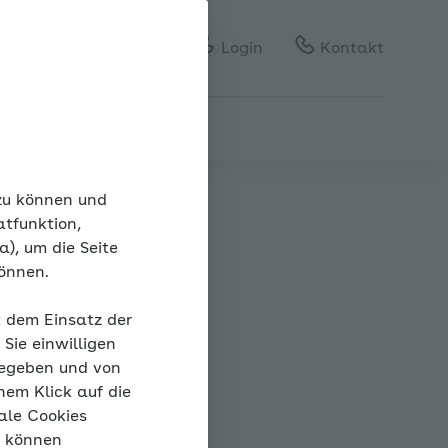
Gebärdensprache
Leichte Sprache
Login
Kontakt
 zu können und
atfunktion,
), um die Seite
können.
ck
t dem Einsatz der
Sie einwilligen
gegeben und von
nem Klick auf die
ale Cookies
“ können