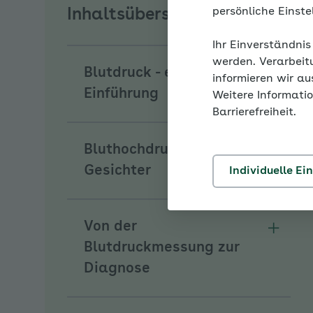
persönliche Einst
Inhaltsübersicht
Ihr Einverständnis
werden. Verarbeit
Blutdruck - eine
informieren wir a
Unterm
Einführung
Weitere Informatio
Barrierefreiheit.
Bluthochdruck hat viele
Unterm
Gesichter
Individuelle Ei
Von der
Unterm
Blutdruckmessung zur
Diagnose