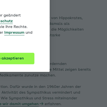
n und heute
der geändert
 aus dem alten China oder von Hippokrates,
schutz
nd belegen, dass er schon damals als
ie Ihre Rechte.
t wurde. Allerdings waren die Möglichkeiten
ter
Impressum
und
st Aderlass, Blutegel oder starke
e akzeptieren
stig und die stark schlaffördernden
 beträchtlich. Aber: Diese Mittel zeigen bereits
e Medikamente zunutze machen.
pen
ktion. Dafür wurde in den 1960er Jahren der
ie Aktivität des Sympathikus vermindert und
 Wie Sympathikus und Stress miteinander
ie wir damit umgehen
erfahren.