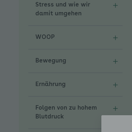
Stress und wie wir
Unterm
damit umgehen
WOOP
Unterm
Bewegung
Unterm
Ernährung
Unterm
Folgen von zu hohem
Unterm
Blutdruck