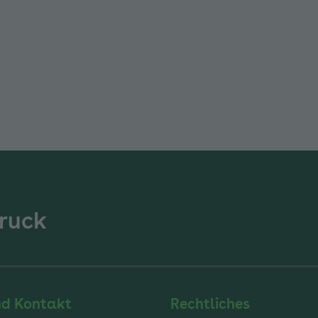
enü für Abschluss und Ausblick ausklappen
ruck
nd Kontakt
Rechtliches