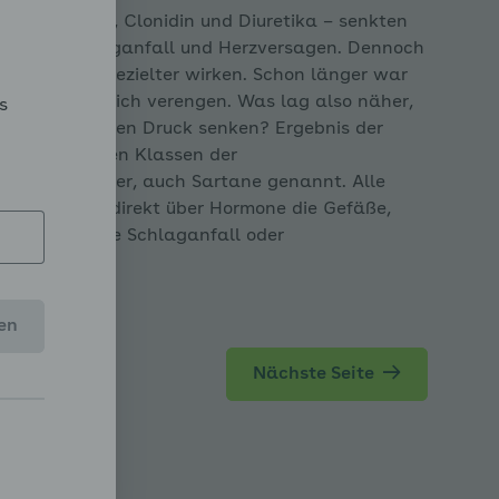
 Betablocker, Clonidin und Diuretika – senkten
efahr für Schlaganfall und Herzversagen. Dennoch
pen
n, die noch gezielter wirken. Schon länger war
 die Gefäße sich verengen. Was lag also näher,
s
itern und so den Druck senken? Ergebnis der
kstoffe aus den Klassen der
 Verfahren ausklappen
tensin-Blocker, auch Sartane genannt. Alle
nden oder indirekt über Hormone die Gefäße,
lgeschäden wie Schlaganfall oder
en
Nächste Seite