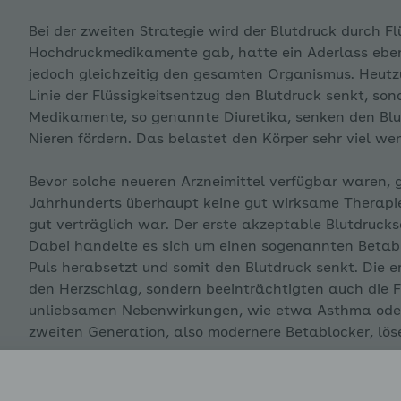
Bei der zweiten Strategie wird der Blutdruck durch Fl
enü für Stress und wie wir damit umgehen ausklappen
Hochdruckmedikamente gab, hatte ein Aderlass ebenf
jedoch gleichzeitig den gesamten Organismus. Heutz
Linie der Flüssigkeitsentzug den Blutdruck senkt, so
Medikamente, so genannte Diuretika, senken den Blut
enü für WOOP ausklappen
Nieren fördern. Das belastet den Körper sehr viel weni
Bevor solche neueren Arzneimittel verfügbar waren, g
enü für Bewegung ausklappen
Jahrhunderts überhaupt keine gut wirksame Therapie
gut verträglich war. Der erste akzeptable Blutdruck
Dabei handelte es sich um einen sogenannten Betablo
Puls herabsetzt und somit den Blutdruck senkt. Die e
enü für Ernährung ausklappen
den Herzschlag, sondern beeinträchtigten auch die Fu
unliebsamen Nebenwirkungen, wie etwa Asthma oder
zweiten Generation, also modernere Betablocker, lö
enü für Folgen von zu hohem Blutdruck ausklappen
Gefäßerweiternde Medikamente