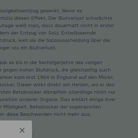
üssigkeitsentzug gesenkt. Bevor es
alls diesen Effekt. Der Blutverlust schwächte
utage weiß man, dass dauerhaft nicht in erster
ndern der Entzug von Salz. Entwässernde
druck, weil sie die Salzausscheidung über die
ger als ein Blutverlust.
ab es bis in die Sechzigerjahre des vorigen
 gegen hohen Blutdruck, die gleichzeitig auch
senker kam erst 1964 in England auf den Markt.
cker. Dieser wirkt direkt am Herzen, wo er den
rsten Betablocker dämpften allerdings nicht nur
nktion anderer Organe. Das erklärt einige ihrer
 Müdigkeit. Betablocker der sogenannten
sen diese Beschwerden nicht mehr aus.