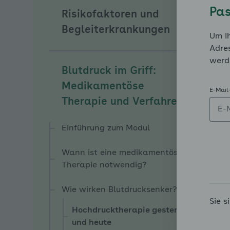
Pas
Risikofaktoren und
Unterm
Begleiterkrankungen
Um Ih
Adres
werd
Blutdruck im Griff:
Unterm
Medikamentöse
E-Mail
Therapie und Verfahren
Einführung zum Modul
Wann ist eine medikamentöse
Therapie notwendig?
Wie wirken Blutdrucksenker?
Sie s
Hochdrucktherapie gestern
und heute