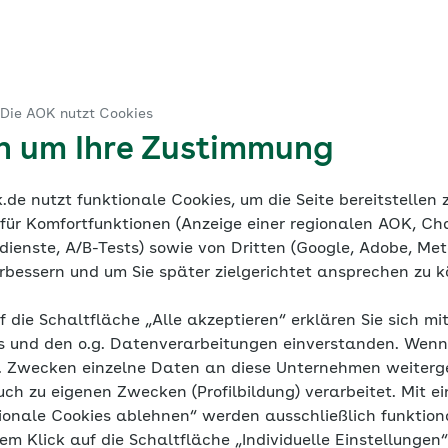
 Verfahren
ruck
 Die AOK nutzt Cookies
ine Dokumentation
Mediathek
en um Ihre Zustimmung
de nutzt funktionale Cookies, um die Seite bereitstellen
 für Komfortfunktionen (Anzeige einer regionalen AOK, Ch
ienste, A/B-Tests) sowie von Dritten (Google, Adobe, Meta
verbessern und um Sie später zielgerichtet ansprechen zu 
h Bluthochdru
f die Schaltfläche „Alle akzeptieren“ erklären Sie sich mi
s und den o.g. Datenverarbeitungen einverstanden. Wenn 
g. Zwecken einzelne Daten an diese Unternehmen weiter
uch zu eigenen Zwecken (Profilbildung) verarbeitet. Mit ei
ionale Cookies ablehnen“ werden ausschließlich funktion
Wie wirken Blutdrucksenker?
nem Klick auf die Schaltfläche „Individuelle Einstellungen