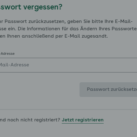
Die erste Generation von Bluthochdruckmitteln – also
swort vergessen?
bereits sehr effektiv den Blutdruck und damit die G
enü für Risikofaktoren und Begleiterkrankungen ausklap
war die Medizin weiter auf der Suche nach Substanze
r Passwort zurückzusetzen, geben Sie bitte Ihre E-Mail-
bekannt, dass Bluthochdruck dadurch entsteht, dass
se ein. Die Informationen für das Ändern Ihres Passworte
als Medikamente zu entwickeln, die die Gefäße erwe
en Ihnen anschließend per E-Mail zugesandt.
Forschung der letzten Jahre und Jahrzehnte sind Wir
enü für Blutdruck im Griff: Medikamentöse Therapie und
Kalziumantagonisten, der ACE-Hemmer und der Angio
-Adresse
diese Medikamente erweitern direkt an den Gefäßwä
senken so den Blutdruck und somit das Risiko für Fo
Nierenversagen.
Passwort zurücksetz
Vorheriges Kapitel
ind noch nicht registriert?
Jetzt registrieren