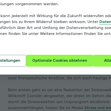
ellungen vorgenommen werden.
Hochdrucktherapie gester
 kann jederzeit mit Wirkung für die Zukunft widerrufen o
Überlieferungen von vor Tausenden von Jahren, etwa
ungen bis zu Ihrem Widerruf bleiben wirksam. Unter
Daten
beschreiben Bluthochdruck meist als „harten Puls“ u
usführlich über Art und Umfang der Datenverarbeitung sow
gesundheitliches Problem erkannt und auch behandel
enü für Blutdruck - eine Einführung ausklappen
nen finden Sie unter Weitere Informationen finden Sie un
noch sehr begrenzt. So setzten frühe Heilkundige mei
Beruhigungsmittel ein.
Angriffspunkte: Stress und Salz
enü für Bluthochdruck hat viele Gesichter ausklappen
nstellungen
Optionale Cookies ablehnen
All
Natürlich wirkten diese Maßnahmen allenfalls kurzfri
Beruhigungsmittel beeinträchtigten das normale Leben
zwei therapeutische Ansätze, die sich auch heutig
enü für Von der Blutdruckmessung zur Diagnose ausklap
Beim ersten geht es um eine Reduktion der Stressrea
Wirkstoff Clonidin eingesetzt, der direkt im Gehirn d
damit die Stressreaktion am Ursprungsort eindämmt.
zusammenhängen, haben Sie im Modul
Stress und w