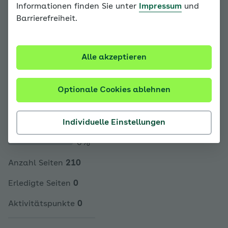
Login
Informationen finden Sie unter
Impressum
und
Sie sind noch nicht
Barrierefreiheit.
registriert?
Jetzt registrieren
Alle akzeptieren
Optionale Cookies ablehnen
Mein
Fortschritt
Individuelle Einstellungen
0%
Anzahl Seiten
210
Erledigte Seiten
0
Aktivitätspunkte
0