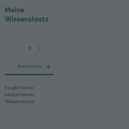
Meine
Wissenstests
0
0
Bestanden
Nicht bestanden
noch
Nach rechts scrollen
Es gibt keine
bestandenen
Wissenstests.