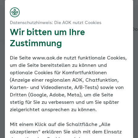
Startseite
Mein Bereich
Nach rechts scrollen
Login
Menü
Datenschutzhinweis: Die AOK nutzt Cookies
(Aktuelle 
Alles über den Coach
Mein Coach
Mein Bereich
Meine Do
Wir bitten um Ihre
Zustimmung
Online-
Die Seite www.aok.de nutzt funktionale Cookies,
um die Seite bereitstellen zu können und
Coach
optionale Cookies für Komfortfunktionen
(Anzeige einer regionalen AOK, Chatfunktion,
Bluthoc
Karten- und Videodienste, A/B-Tests) sowie von
Dritten (Google, Adobe, Meta), um die Seite
hdruck
stetig für Sie zu verbessern und um Sie später
zielgerichtet ansprechen zu können.
Mit einem Klick auf die Schaltfläche „Alle
akzeptieren“ erklären Sie sich mit dem Einsatz
Mein