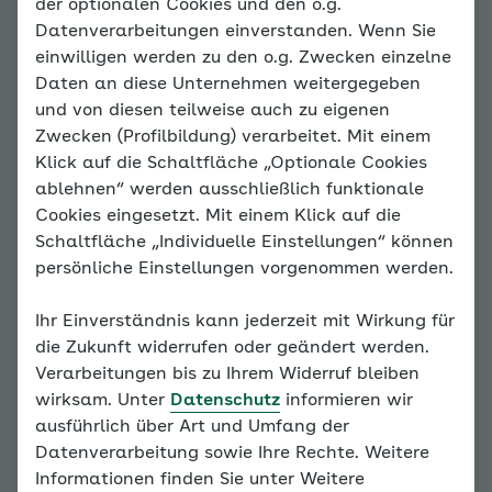
der optionalen Cookies und den o.g.
Datenverarbeitungen einverstanden. Wenn Sie
Bereich
einwilligen werden zu den o.g. Zwecken einzelne
Daten an diese Unternehmen weitergegeben
und von diesen teilweise auch zu eigenen
Hinweis
Zwecken (Profilbildung) verarbeitet. Mit einem
Klick auf die Schaltfläche „Optionale Cookies
Um Ihren
ablehnen“ werden ausschließlich funktionale
bisherigen
Cookies eingesetzt. Mit einem Klick auf die
Fortschritt
Schaltfläche „Individuelle Einstellungen“ können
und Ihre
persönliche Einstellungen vorgenommen werden.
Bearbeitun
gen im
Ihr Einverständnis kann jederzeit mit Wirkung für
Coach zu
die Zukunft widerrufen oder geändert werden.
sehen,
Verarbeitungen bis zu Ihrem Widerruf bleiben
loggen Sie
wirksam. Unter
Datenschutz
informieren wir
sich bitte
ausführlich über Art und Umfang der
zuerst ein.
Datenverarbeitung sowie Ihre Rechte. Weitere
Informationen finden Sie unter Weitere