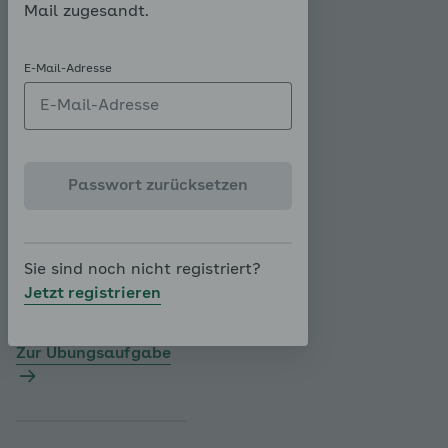
Mail zugesandt.
Blutdruck-
Selbstmessun
E-Mail-Adresse
g
Die Übung wurde
noch nicht gestartet.
Passwort zurücksetzen
Die Übung finden Sie
im Modul "Von der
Blutdruckmessung zur
Sie sind noch nicht registriert?
Diagnose".
Jetzt registrieren
Zur Übungsaufgabe