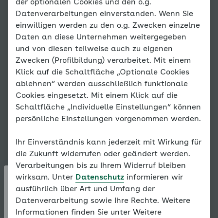
der optionalen Cookies und den o.g.
Blutdruc
Datenverarbeitungen einverstanden. Wenn Sie
einwilligen werden zu den o.g. Zwecken einzelne
k und
Daten an diese Unternehmen weitergegeben
und von diesen teilweise auch zu eigenen
Puls
Zwecken (Profilbildung) verarbeitet. Mit einem
Klick auf die Schaltfläche „Optionale Cookies
ablehnen“ werden ausschließlich funktionale
Cookies eingesetzt. Mit einem Klick auf die
Schaltfläche „Individuelle Einstellungen“ können
persönliche Einstellungen vorgenommen werden.
Ihr Einverständnis kann jederzeit mit Wirkung für
die Zukunft widerrufen oder geändert werden.
Verarbeitungen bis zu Ihrem Widerruf bleiben
wirksam. Unter
Datenschutz
informieren wir
Es liegen
ausführlich über Art und Umfang der
noch keine
Passwort vergessen?
Datenverarbeitung sowie Ihre Rechte. Weitere
Eintragungen
Informationen finden Sie unter Weitere
vor.