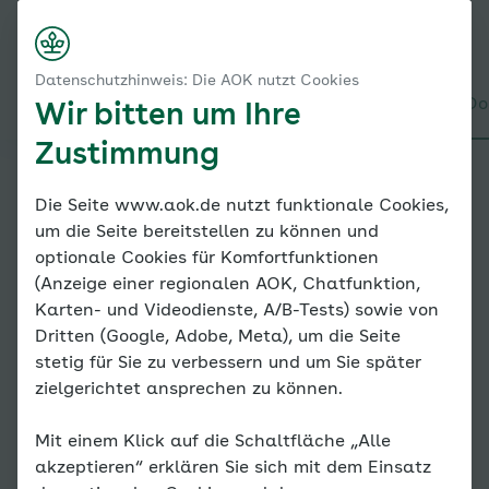
Startseite
Online-Coach Bluthochdruck
Nach rechts scrollen
Login
Menü
Meine Dokumentationen
Datenschutzhinweis: Die AOK nutzt Cookies
Mein Blutdruck und Puls
Alles über den Coach
Mein Coach
Mein Bereich
Meine Do
Wir bitten um Ihre
Zustimmung
Online-
Die Seite www.aok.de nutzt funktionale Cookies,
um die Seite bereitstellen zu können und
Coach
optionale Cookies für Komfortfunktionen
(Anzeige einer regionalen AOK, Chatfunktion,
Bluthoc
Karten- und Videodienste, A/B-Tests) sowie von
Dritten (Google, Adobe, Meta), um die Seite
hdruck
stetig für Sie zu verbessern und um Sie später
zielgerichtet ansprechen zu können.
Mit einem Klick auf die Schaltfläche „Alle
Mein
akzeptieren“ erklären Sie sich mit dem Einsatz