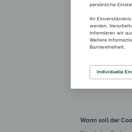
persönliche Einst
Sie könnten ein metab
vorliegen, sie sich abe
Ihr Einverständnis
wenn Sie alle Fragen 
werden. Verarbeit
informieren wir a
Um das zu können, soll
Weitere Informatio
Barrierefreiheit.
Ihren Bauchumfang 
das Infosymbol (!)
Ihre Blutzucker- od
Individuelle Ei
das bei Ihrem näch
Bluthochdruck haben
Wann soll der Coa