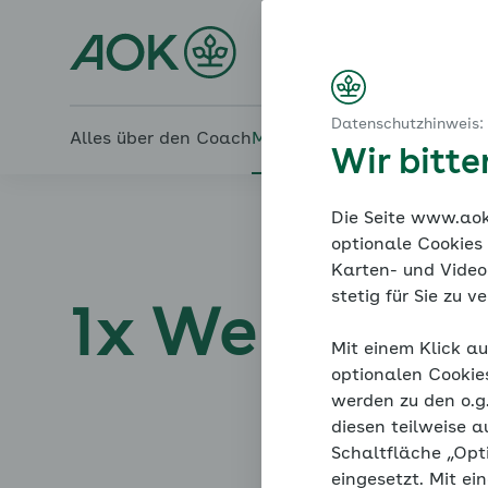
Startseite
Bluthochdruck hat viele Gesichter
Den Druck rausnehmen
Online-Coach Bluthochd
Das Metabolische Syndrom
Risikotest metabolisches Syndrom
1x Weiß ich nicht, 1 x ja
Datenschutzhinweis:
Alles über den Coach
Mein Coach
Mein Bereich
Me
Wir bitt
Die Seite www.aok.
optionale Cookies
Karten- und Videod
stetig für Sie zu 
1x Weiß ich n
Mit einem Klick au
optionalen Cookie
werden zu den o.
diesen teilweise a
Schaltfläche „Opt
eingesetzt. Mit ei