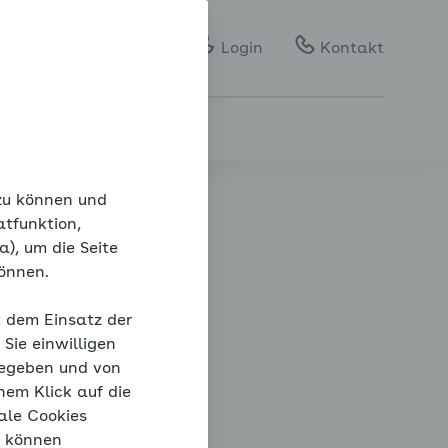
Gebärdensprache
Leichte Sprache
Login
Kontakt
 zu können und
atfunktion,
), um die Seite
können.
t dem Einsatz der
Sie einwilligen
gegeben und von
nem Klick auf die
ale Cookies
“ können