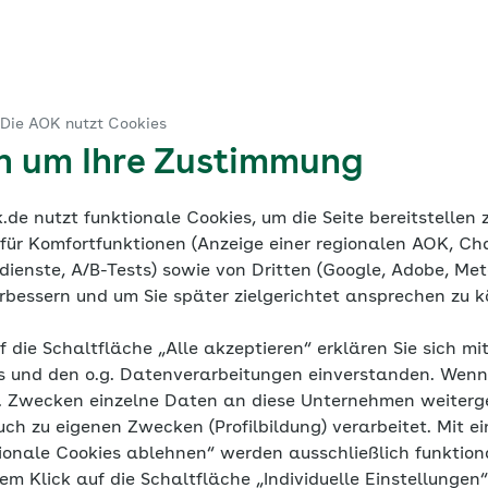
ruck
 Die AOK nutzt Cookies
ine Dokumentation
Mediathek
en um Ihre Zustimmung
de nutzt funktionale Cookies, um die Seite bereitstellen
 für Komfortfunktionen (Anzeige einer regionalen AOK, Ch
ienste, A/B-Tests) sowie von Dritten (Google, Adobe, Meta
verbessern und um Sie später zielgerichtet ansprechen zu 
icht, 1 x ja
f die Schaltfläche „Alle akzeptieren“ erklären Sie sich mi
s und den o.g. Datenverarbeitungen einverstanden. Wenn 
g. Zwecken einzelne Daten an diese Unternehmen weiter
uch zu eigenen Zwecken (Profilbildung) verarbeitet. Mit ei
ionale Cookies ablehnen“ werden ausschließlich funktion
nem Klick auf die Schaltfläche „Individuelle Einstellungen