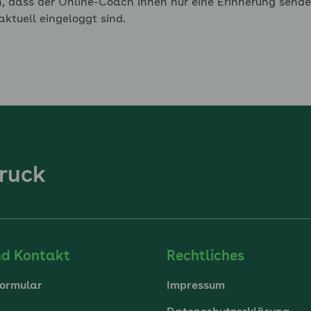
n, dass der Online-Coach Ihnen nur eine Erinnerung send
 aktuell eingeloggt sind.
ruck
nd Kontakt
Rechtliches
ormular
Impressum