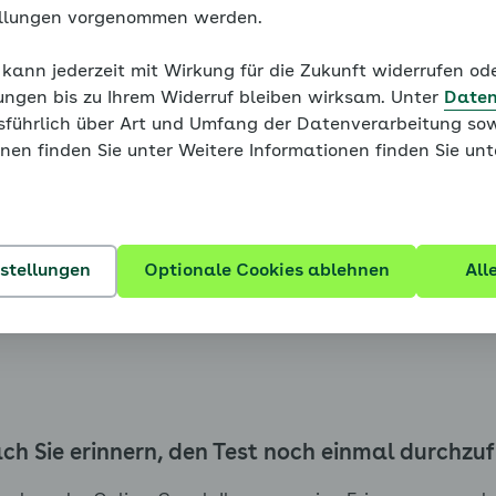
ellungen vorgenommen werden.
olisches Syndrom haben, da bei Ihnen bereits zwei von fü
r in einer Frage unsicher sind. Eindeutig kann Ihr Risiko 
 kann jederzeit mit Wirkung für die Zukunft widerrufen o
mit „Ja“ oder „Nein“ beantworten können.
ungen bis zu Ihrem Widerruf bleiben wirksam. Unter
Daten
usführlich über Art und Umfang der Datenverarbeitung sow
ten Sie:
nen finden Sie unter Weitere Informationen finden Sie un
selbst messen können. Hierfür gibt es bei Frage 1 eine An
er Blutfettwerte bei Ihrer Ärztin oder Ihrem Arzt bestimm
nstellungen
Optionale Cookies ablehnen
All
sten Praxisbesuch an oder machen Sie sofort einen Termi
, ist es wichtig, dass Sie alle Risikofaktoren kennen.
ch Sie erinnern, den Test noch einmal durchzu