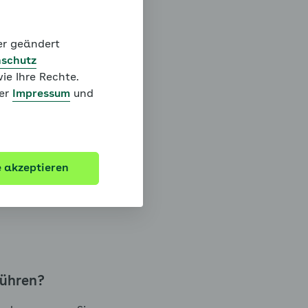
nf Risikofaktoren
erst bestimmt werden,
der geändert
schutz
ie Ihre Rechte.
ter
Impressum
und
leitung bei Klick auf
en lassen. Sprechen Sie
e akzeptieren
n. Wenn Sie bereits
führen?