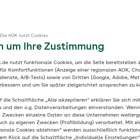
ruck
 Die AOK nutzt Cookies
ine Dokumentation
Mediathek
en um Ihre Zustimmung
de nutzt funktionale Cookies, um die Seite bereitstellen
 für Komfortfunktionen (Anzeige einer regionalen AOK, Ch
ienste, A/B-Tests) sowie von Dritten (Google, Adobe, Meta
verbessern und um Sie später zielgerichtet ansprechen zu 
h Bluthochdru
f die Schaltfläche „Alle akzeptieren“ erklären Sie sich mi
s und den o.g. Datenverarbeitungen einverstanden. Wenn 
g. Zwecken einzelne Daten an diese Unternehmen weiter
uch zu eigenen Zwecken (Profilbildung) verarbeitet. Mit ei
ionale Cookies ablehnen“ werden ausschließlich funktion
Häufige Ursachen für Therapieversagen
nem Klick auf die Schaltfläche „Individuelle Einstellungen