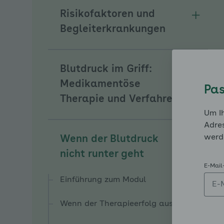
Risikofaktoren und
Unterm
Begleiterkrankungen
Blutdruck im Griff:
Unterm
Medikamentöse
Pas
Therapie und Verfahren
Um Ih
Adres
werd
Wenn der Blutdruck
Unterm
nicht runter geht
E-Mail
Einführung zum Modul
Wenn der Therapieerfolg ausbleibt