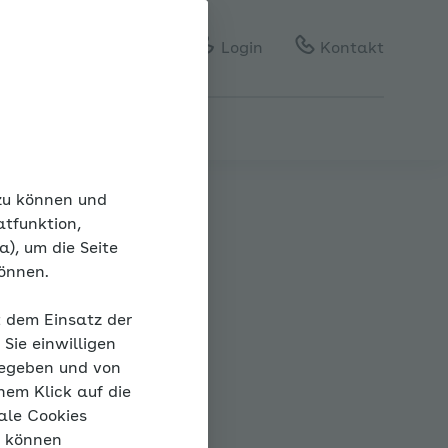
Gebärdensprache
Leichte Sprache
Login
Kontakt
 zu können und
atfunktion,
), um die Seite
können.
ck
t dem Einsatz der
Sie einwilligen
gegeben und von
nem Klick auf die
ale Cookies
“ können