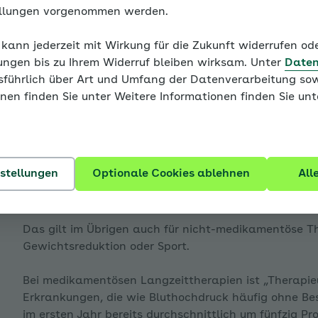
ellungen vorgenommen werden.
Sind Sie Ihrer Therapie „tre
 kann jederzeit mit Wirkung für die Zukunft widerrufen o
Wenn Sie die gemeinsam mit Ihrer behandelnden Ärzt
ungen bis zu Ihrem Widerruf bleiben wirksam. Unter
Daten
Therapie einhalten, so wird das als „Therapietreue“ 
usführlich über Art und Umfang der Datenverarbeitung sow
enü für Blutdruck - eine Einführung ausklappen
nen finden Sie unter Weitere Informationen finden Sie un
Therapietreu sind Sie, wenn Sie:
den ärztlichen Therapieempfehlungen folgen, also
Dosierung und zu den vorgegebenen Zeiten einne
enü für Bluthochdruck hat viele Gesichter ausklappen
nstellungen
Optionale Cookies ablehnen
All
die Behandlung nicht eigenmächtig abbrechen, s
beziehungsweise der Therapie einhalten.
Das gilt im Übrigen auch für nicht-medikamentöse Th
enü für Von der Blutdruckmessung zur Diagnose ausklap
Gewichtsreduktion oder Sport.
Bei medikamentösen Langzeittherapien ist „Therapieu
Erkrankungen, die wie Bluthochdruck häufig ohne Be
im ersten Jahr bereits durchschnittlich um fünfzig Pr