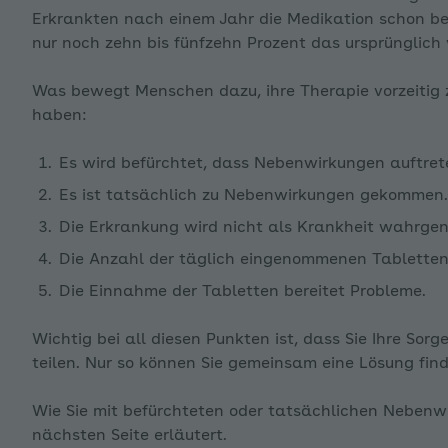
Erkrankten nach einem Jahr die Medikation schon b
enü für Stress und wie wir damit umgehen ausklappen
nur noch zehn bis fünfzehn Prozent das ursprünglich
Was bewegt Menschen dazu, ihre Therapie vorzeitig
haben:
enü für WOOP ausklappen
Es wird befürchtet, dass Nebenwirkungen auftret
Es ist tatsächlich zu Nebenwirkungen gekommen.
enü für Bewegung ausklappen
Die Erkrankung wird nicht als Krankheit wahrg
Die Anzahl der täglich eingenommenen Tabletten 
Die Einnahme der Tabletten bereitet Probleme.
enü für Ernährung ausklappen
Wichtig bei all diesen Punkten ist, dass Sie Ihre Sor
teilen. Nur so können Sie gemeinsam eine Lösung find
enü für Folgen von zu hohem Blutdruck ausklappen
Wie Sie mit befürchteten oder tatsächlichen Neben
nächsten Seite erläutert.