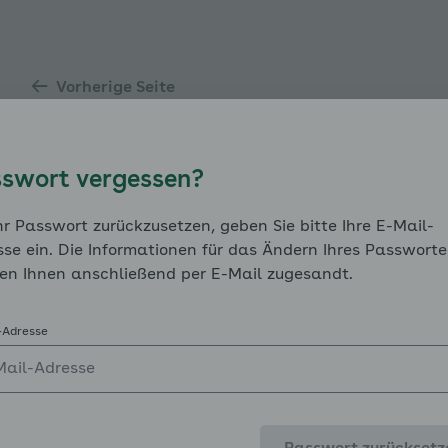
enü für Risikofaktoren und Begleiterkrankungen ausklap
Vorherige Seite
enü für Blutdruck im Griff: Medikamentöse Therapie und
swort vergessen?
r Passwort zurückzusetzen, geben Sie bitte Ihre E-Mail-
se ein. Die Informationen für das Ändern Ihres Passworte
en Ihnen anschließend per E-Mail zugesandt.
enü für Wenn der Blutdruck nicht runter geht ausklappen
-Adresse