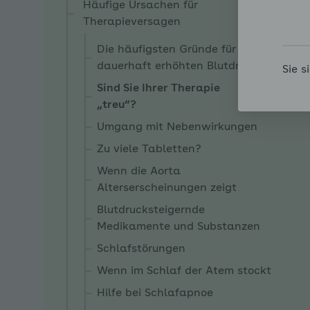
Häufige Ursachen für
Therapieversagen
Die häufigsten Gründe für
dauerhaft erhöhten Blutdruck
Sie s
Sind Sie Ihrer Therapie
„treu“?
Umgang mit Nebenwirkungen
Zu viele Tabletten?
Wenn die Aorta
Alterserscheinungen zeigt
Blutdrucksteigernde
Medikamente und Substanzen
Schlafstörungen
Wenn im Schlaf der Atem stockt
Hilfe bei Schlafapnoe