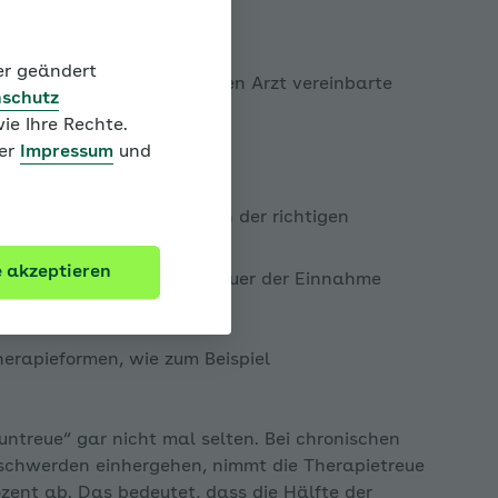
u“?
der geändert
in oder Ihrem behandelnden Arzt vereinbarte
schutz
bezeichnet.
ie Ihre Rechte.
ter
Impressum
und
 etwa Ihre Medikamente in der richtigen
hmen.
e akzeptieren
ondern die vorgegebene Dauer der Einnahme
erapieformen, wie zum Beispiel
pen
ntreue“ gar nicht mal selten. Bei chronischen
schwerden einhergehen, nimmt die Therapietreue
ozent ab. Das bedeutet, dass die Hälfte der