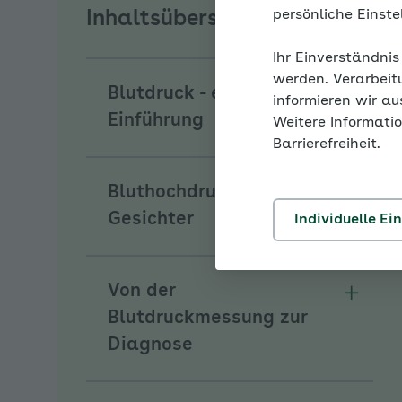
persönliche Einst
Inhaltsübersicht
Ihr Einverständnis
werden. Verarbeit
Blutdruck - eine
informieren wir a
Unterm
Einführung
Weitere Informatio
Barrierefreiheit.
Bluthochdruck hat viele
Unterm
Gesichter
Individuelle Ei
Von der
Unterm
Blutdruckmessung zur
Diagnose