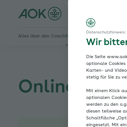
Startseite
Wenn der Blutdruck nicht runter geht
Den Druck rausnehmen
Online-Coach Bluthochd
Häufige Ursachen für Therapieversagen
Sind Sie Ihrer Therapie „treu“?
Datenschutzhinweis:
Alles über den Coach
Mein Coach
Mein Bereich
Me
Wir bitt
Die Seite www.aok.
optionale Cookies
Karten- und Videod
stetig für Sie zu 
Online-Coac
Mit einem Klick au
optionalen Cookie
werden zu den o.
diesen teilweise a
Schaltfläche „Opt
eingesetzt. Mit ei