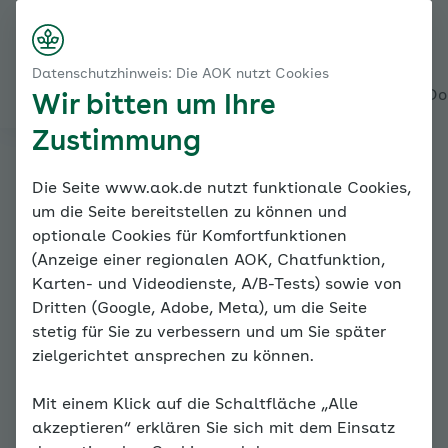
Startseite
Von der Blutdruckmessung zur Diagnose
Nach rechts scroll
Login
Menü
Wie wird Bluthochdruck diagnostiziert?
Datenschutzhinweis: Die AOK nutzt Cookies
Wie wird eine Langzeitmessung durchgeführt?
Alles über den Coach
Mein Coach
Mein Bereich
Meine Do
Wir bitten um Ihre
Zustimmung
Online-Coach
Die Seite www.aok.de nutzt funktionale Cookies,
um die Seite bereitstellen zu können und
Bluthochdruck
optionale Cookies für Komfortfunktionen
(Anzeige einer regionalen AOK, Chatfunktion,
Karten- und Videodienste, A/B-Tests) sowie von
Dritten (Google, Adobe, Meta), um die Seite
stetig für Sie zu verbessern und um Sie später
zielgerichtet ansprechen zu können.
Mit einem Klick auf die Schaltfläche „Alle
Wie wird Bluthochdruck
akzeptieren“ erklären Sie sich mit dem Einsatz
diagnostiziert?