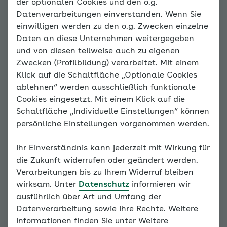
der optionalen Cookies und den o.g.
Wie wird eine
Datenverarbeitungen einverstanden. Wenn Sie
einwilligen werden zu den o.g. Zwecken einzelne
Langzeitmessung
Daten an diese Unternehmen weitergegeben
durchgeführt?
und von diesen teilweise auch zu eigenen
Zwecken (Profilbildung) verarbeitet. Mit einem
Klick auf die Schaltfläche „Optionale Cookies
Wenn bei Ihnen eine
ablehnen“ werden ausschließlich funktionale
Langzeitblutdruckmessung geplant
Cookies eingesetzt. Mit einem Klick auf die
ist, so sollten Sie dafür einen
Schaltfläche „Individuelle Einstellungen“ können
normalen Arbeitstag wählen
persönliche Einstellungen vorgenommen werden.
beziehungsweise einen Tag mit
alltäglicher Belastung.
Ihr Einverständnis kann jederzeit mit Wirkung für
Insbesondere bei stressbedingten
die Zukunft widerrufen oder geändert werden.
Hochdruckformen sind die
Verarbeitungen bis zu Ihrem Widerruf bleiben
Blutdruckwerte an Werktagen oft
wirksam. Unter
Datenschutz
informieren wir
deutlich höher als während eines
ausführlich über Art und Umfang der
ruhigen Wochenendes.
Datenverarbeitung sowie Ihre Rechte. Weitere
Informationen finden Sie unter Weitere
Im folgenden Film sehen Sie, wie bei