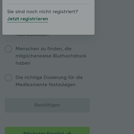
Gelegenheitsmessungen?
Sie sind noch nicht registriert?
Jetzt registrieren
Eine Bluthochdruckerkrankung
nachzuweisen
Menschen zu finden, die
möglicherweise Bluthochdruck
haben
Die richtige Dosierung für die
Medikamente festzulegen
Bestätigen
Nächstes Kapitel