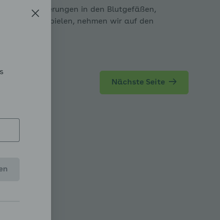
rlicher Ablagerungen in den Blutgefäßen,
ie Blutfette spielen, nehmen wir auf den
pen
s
Nächste Seite
en