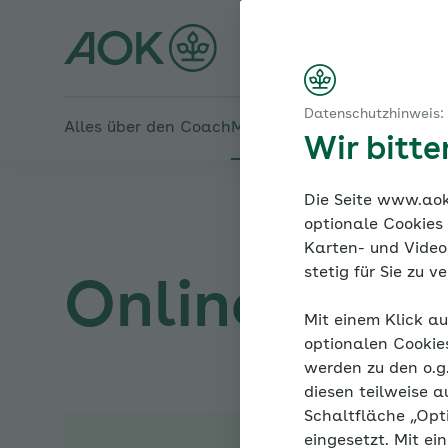
Startseite
Risikofaktoren und Begleiterkrankungen
Den Druck rausnehmen
Online-Coach Bluthochd
Fettstoffwechselstörungen
Fettstoffwechselstörung - was ist das?
Datenschutzhinweis:
Alles über den Coach
Mein Coach
Mein Bereich
Me
Wir bitt
Die Seite www.aok.
optionale Cookies
Karten- und Videod
stetig für Sie zu 
Online-Coac
Mit einem Klick au
optionalen Cookie
werden zu den o.
diesen teilweise a
Schaltfläche „Opt
eingesetzt. Mit ei