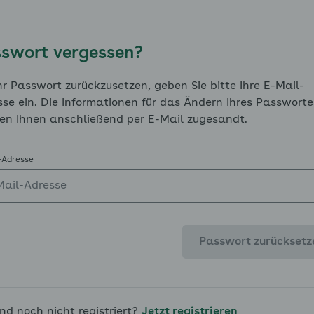
Fettstoffwechselstörungen fördern die Bildung gefäh
sogenannter Plaques. Welche Rolle dabei vor allem d
enü für Risikofaktoren und Begleiterkrankungen ausklap
nächsten Seiten genauer unter die Lupe.
swort vergessen?
r Passwort zurückzusetzen, geben Sie bitte Ihre E-Mail-
se ein. Die Informationen für das Ändern Ihres Passworte
Vorheriges Kapitel
en Ihnen anschließend per E-Mail zugesandt.
-Adresse
Passwort zurücksetz
ind noch nicht registriert?
Jetzt registrieren