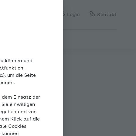
Gebärdensprache
Leichte Sprache
Login
Kontakt
 zu können und
atfunktion,
), um die Seite
können.
ck
t dem Einsatz der
Sie einwilligen
gegeben und von
nem Klick auf die
ale Cookies
“ können