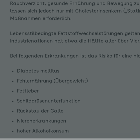
Rauchverzicht, gesunde Ernährung und Bewegung zur 
lassen sich jedoch nur mit Cholesterinsenkern („Stat
enü für Stress und wie wir damit umgehen ausklappen
Maßnahmen erforderlich.
Lebensstilbedingte Fettstoffwechselstörungen gelten 
Industrienationen hat etwa die Hälfte aller über Vier
enü für WOOP ausklappen
Bei folgenden Erkrankungen ist das Risiko für eine n
enü für Bewegung ausklappen
Diabetes mellitus
Fehlernährung (Übergewicht)
Fettleber
enü für Ernährung ausklappen
Schilddrüsenunterfunktion
Rückstau der Galle
enü für Folgen von zu hohem Blutdruck ausklappen
Nierenerkrankungen
hoher Alkoholkonsum