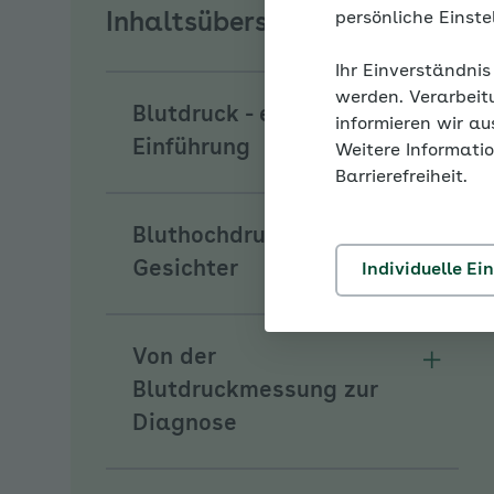
persönliche Einst
Inhaltsübersicht
Ihr Einverständnis
werden. Verarbeit
Blutdruck - eine
informieren wir a
Unterm
Einführung
Weitere Informatio
Barrierefreiheit.
Bluthochdruck hat viele
Unterm
Gesichter
Individuelle Ei
Von der
Unterm
Blutdruckmessung zur
Diagnose