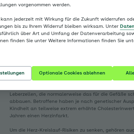
ellungen vorgenommen werden.
Fettstoffwechselstörung - 
 kann jederzeit mit Wirkung für die Zukunft widerrufen o
Menschen, die an Bluthochdruck erkrankt sind, haben
ungen bis zu Ihrem Widerruf bleiben wirksam. Unter
Daten
medizinischen Begriffe dafür sind „Dyslipidämie“ ode
usführlich über Art und Umfang der Datenverarbeitung sow
gemeint, dass die Konzentration der Fette im Blut erh
enü für Blutdruck - eine Einführung ausklappen
nen finden Sie unter Weitere Informationen finden Sie un
Von den erblich bedingten Formen mit extrem erhöht
meisten Fettstoffwechselstörungen durch die Kombina
Ernährung mit zu fetten und zuckerhaltigen Lebensm
enü für Bluthochdruck hat viele Gesichter ausklappen
nstellungen
Optionale Cookies ablehnen
All
Daneben gibt es auch angeborene Störungen. Am häu
also ein erblich bedingter, zu hoher Cholesterinspieg
Leberzellen, die normalerweise das für die Gefäße 
abbauen. Betroffene haben je nach genetischer Aus
enü für Von der Blutdruckmessung zur Diagnose ausklap
Kindheit an teilweise extrem erhöhte Cholesterinwert
Jahren einen Herzinfarkt.
Um die Herz-Kreislauf-Risiken zu senken, gehören au