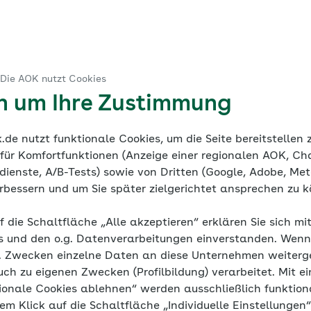
ruck
 Die AOK nutzt Cookies
ine Dokumentation
Mediathek
en um Ihre Zustimmung
de nutzt funktionale Cookies, um die Seite bereitstellen
 für Komfortfunktionen (Anzeige einer regionalen AOK, Ch
ienste, A/B-Tests) sowie von Dritten (Google, Adobe, Meta
verbessern und um Sie später zielgerichtet ansprechen zu 
h Bluthochdru
f die Schaltfläche „Alle akzeptieren“ erklären Sie sich mi
s und den o.g. Datenverarbeitungen einverstanden. Wenn 
g. Zwecken einzelne Daten an diese Unternehmen weiter
uch zu eigenen Zwecken (Profilbildung) verarbeitet. Mit ei
ionale Cookies ablehnen“ werden ausschließlich funktion
Fettstoffwechselstörungen
nem Klick auf die Schaltfläche „Individuelle Einstellungen