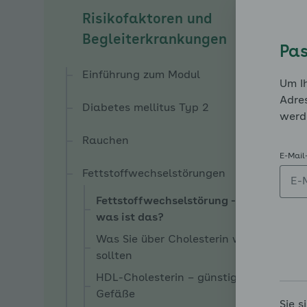
Risikofaktoren und
Unterm
Begleiterkrankungen
Pas
Einführung zum Modul
Um Ih
Adres
Diabetes mellitus Typ 2
werd
Rauchen
E-Mail
Fettstoffwechselstörungen
Fettstoffwechselstörung -
was ist das?
Was Sie über Cholesterin wissen
sollten
HDL-Cholesterin – günstig für die
Gefäße
Sie s