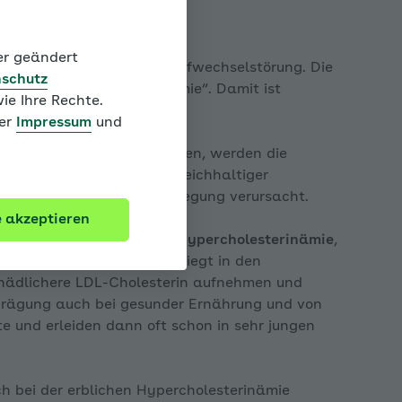
was ist das?
der geändert
 häufig auch eine Fettstoffwechselstörung. Die
schutz
r auch „Hyperlipoproteinämie“. Damit ist
ie Ihre Rechte.
öht ist.
ter
Impressum
und
en Blutfettwerten abgesehen, werden die
tion aus ungesunder, zu reichhaltiger
itteln sowie zu wenig Bewegung verursacht.
e akzeptieren
figsten ist die
familiäre Hypercholesterinämie
,
el. Der angeborene Defekt liegt in den
schädlichere LDL-Cholesterin aufnehmen und
prägung auch bei gesunder Ernährung und von
pen
e und erleiden dann oft schon in sehr jungen
ch bei der erblichen Hypercholesterinämie