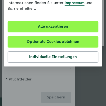
Informationen finden Sie unter
Impressum
und
vorherigen Login verloren. Melden Sie sich mit Ihren
Barrierefreiheit.
Login-Daten an, um Ihre Dokumentation auch
Gewicht in kg *
zukünftig zu sehen.
Alle akzeptieren
Login
Bauchumfang in cm
Sie sind noch nicht registriert?
Messung
Jetzt registrieren
Optionale Cookies ablehnen
hinzufügen
Körpergröße in m *
Zurück zur
Individuelle Einstellungen
Übung
Zurück zu Meine
Dokumentationen
* Pflichtfelder