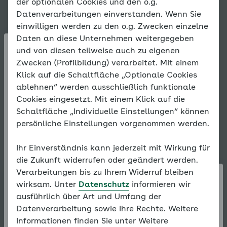
der optionalen Cookies und den o.g.
Gewicht
Datenverarbeitungen einverstanden. Wenn Sie
einwilligen werden zu den o.g. Zwecken einzelne
Daten an diese Unternehmen weitergegeben
und von diesen teilweise auch zu eigenen
Zwecken (Profilbildung) verarbeitet. Mit einem
Hinzufügen
Klick auf die Schaltfläche „Optionale Cookies
ablehnen“ werden ausschließlich funktionale
Datum *
Cookies eingesetzt. Mit einem Klick auf die
Schaltfläche „Individuelle Einstellungen“ können
persönliche Einstellungen vorgenommen werden.
Uhrzeit *
Es liegen
Ihr Einverständnis kann jederzeit mit Wirkung für
noch keine
die Zukunft widerrufen oder geändert werden.
Eintragungen
Verarbeitungen bis zu Ihrem Widerruf bleiben
Hinweise zur Messung (ggf.
vor.
wirksam. Unter
Datenschutz
informieren wir
Status/Befinden zum
Hinweis
ausführlich über Art und Umfang der
Messzeitpunkt)
Datenverarbeitung sowie Ihre Rechte. Weitere
Informationen finden Sie unter Weitere
Ihre hier gespeicherten Eintragungen gehen ohne