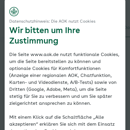
Startseite
Online-Coach Bluthochdruck
Nach rechts scrollen
Login
Menü
Meine Dokumentationen
Datenschutzhinweis: Die AOK nutzt Cookies
Mein Gewicht
Alles über den Coach
Mein Coach
Mein Bereich
Meine Do
Wir bitten um Ihre
Zustimmung
Online-
Die Seite www.aok.de nutzt funktionale Cookies,
um die Seite bereitstellen zu können und
Coach
optionale Cookies für Komfortfunktionen
(Anzeige einer regionalen AOK, Chatfunktion,
Bluthoc
Karten- und Videodienste, A/B-Tests) sowie von
Dritten (Google, Adobe, Meta), um die Seite
hdruck
stetig für Sie zu verbessern und um Sie später
zielgerichtet ansprechen zu können.
Mit einem Klick auf die Schaltfläche „Alle
Mein
akzeptieren“ erklären Sie sich mit dem Einsatz