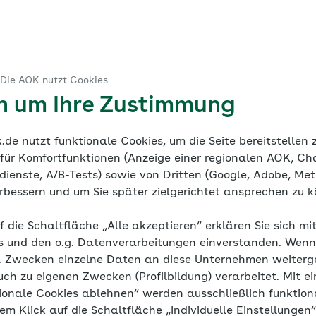
ent: b216a384051b4795bca80dab9770ed45
 Die AOK nutzt Cookies
en um Ihre Zustimmung
de nutzt funktionale Cookies, um die Seite bereitstellen
 für Komfortfunktionen (Anzeige einer regionalen AOK, Ch
ienste, A/B-Tests) sowie von Dritten (Google, Adobe, Meta
verbessern und um Sie später zielgerichtet ansprechen zu 
f die Schaltfläche „Alle akzeptieren“ erklären Sie sich mi
s und den o.g. Datenverarbeitungen einverstanden. Wenn 
g. Zwecken einzelne Daten an diese Unternehmen weiter
uch zu eigenen Zwecken (Profilbildung) verarbeitet. Mit ei
ionale Cookies ablehnen“ werden ausschließlich funktion
nem Klick auf die Schaltfläche „Individuelle Einstellungen