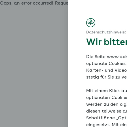
Oops, an error occurred! Request: 9b18f15991848 Ev
Datenschutzhinweis:
Wir bitt
Die Seite www.aok.
optionale Cookies
Karten- und Videod
stetig für Sie zu 
Mit einem Klick au
optionalen Cookie
werden zu den o.
diesen teilweise a
Schaltfläche „Opt
eingesetzt. Mit ei