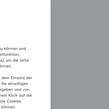
 zu können und
atfunktion,
), um die Seite
können.
t dem Einsatz der
Sie einwilligen
gegeben und von
nem Klick auf die
ale Cookies
“ können