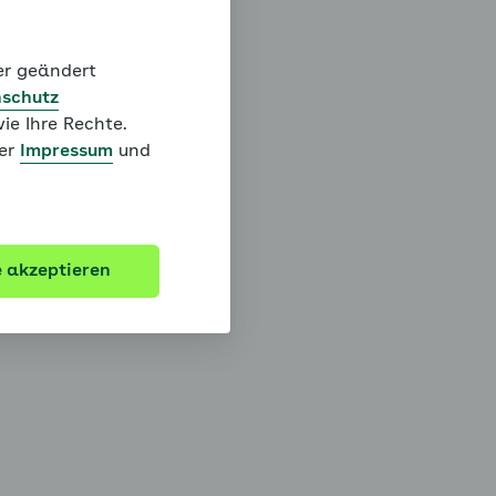
der geändert
schutz
ie Ihre Rechte.
ter
Impressum
und
e akzeptieren