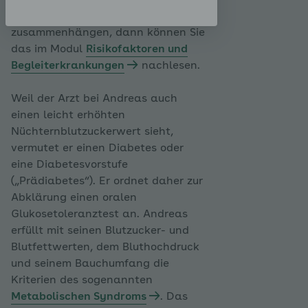
wollen, wie kardiovaskuläre Risiken
und Blutfettwerte miteinander
zusammenhängen, dann können Sie
das im Modul
Risikofaktoren und
Begleiterkrankungen
nachlesen.
Weil der Arzt bei Andreas auch
einen leicht erhöhten
Nüchternblutzuckerwert sieht,
vermutet er einen Diabetes oder
eine Diabetesvorstufe
(„Prädiabetes“). Er ordnet daher zur
Abklärung einen oralen
Glukosetoleranztest an. Andreas
erfüllt mit seinen Blutzucker- und
Blutfettwerten, dem Bluthochdruck
und seinem Bauchumfang die
Kriterien des sogenannten
Metabolischen Syndroms
. Das