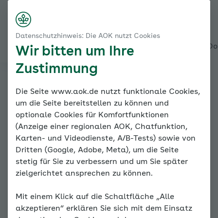
Startseite
Bluthochdruck hat viele Gesichter
Nach rechts scroll
Login
Menü
Menschen mit Bluthochdruck
Datenschutzhinweis: Die AOK nutzt Cookies
Lehrer Andreas
Alles über den Coach
Mein Coach
Mein Bereich
Meine Do
Wir bitten um Ihre
Zustimmung
Online-Coach
Die Seite www.aok.de nutzt funktionale Cookies,
um die Seite bereitstellen zu können und
Bluthochdruck
optionale Cookies für Komfortfunktionen
(Anzeige einer regionalen AOK, Chatfunktion,
Karten- und Videodienste, A/B-Tests) sowie von
Dritten (Google, Adobe, Meta), um die Seite
stetig für Sie zu verbessern und um Sie später
zielgerichtet ansprechen zu können.
Mit einem Klick auf die Schaltfläche „Alle
Menschen mit Bluthochdruck
akzeptieren“ erklären Sie sich mit dem Einsatz