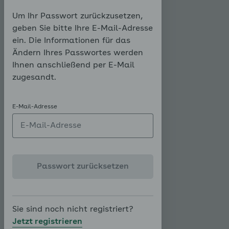
seine Blutfettwerte riskant erhöht,
Um Ihr Passwort zurückzusetzen,
wie die vom Arzt eingeholten
geben Sie bitte Ihre E-Mail-Adresse
Laborwerte zeigen: Der
ein. Die Informationen für das
Gesamtcholesterinwert liegt bei
Ändern Ihres Passwortes werden
230 mg/dl und der Triglyceridwert
Ihnen anschließend per E-Mail
bei 250 mg/dl. Beide Werte sind
zugesandt.
damit über den Normwerten. Das
HDL-Cholesterin hingegen ist mit
35 mg/dl sehr niedrig, was in Bezug
E-Mail-Adresse
auf kardiovaskuläre Risiken, wie
Herzinfarkt und Schlaganfall,
ungünstig ist. Das LDL-Cholesterin
mit 150 mg/dl wiederum ist für
Passwort zurücksetzen
Andreas mit seinen schon
bestehenden Risikofaktoren zu
hoch.
Sie sind noch nicht registriert?
Wenn Sie mehr darüber wissen
Jetzt registrieren