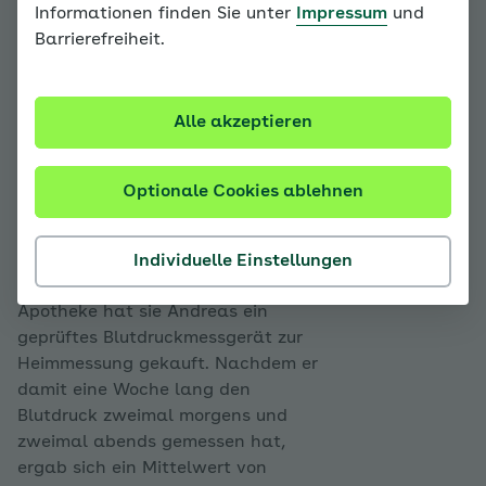
Informationen finden Sie unter
Impressum
und
Andreas
ist fünfzig Jahre alt und Lehrer für
Barrierefreiheit.
Geschichte und Englisch an einem Gymnasium. Um
auszuspannen, fährt er ab und zu mit seinem E-Bike
am Rhein entlang und kehrt gerne danach im
Alle akzeptieren
Biergarten ein.
Beschwerden und Diagnose
Optionale Cookies ablehnen
Andreas‘ Frau ist besorgt über seine
berufliche Stressbelastung sowie
Individuelle Einstellungen
seinen großen Bauchumfang. In der
Apotheke hat sie Andreas ein
geprüftes Blutdruckmessgerät zur
Heimmessung gekauft. Nachdem er
damit eine Woche lang den
Blutdruck zweimal morgens und
zweimal abends gemessen hat,
ergab sich ein Mittelwert von