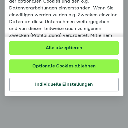
der optionalen Cookies und den o.g.
Datenverarbeitungen einverstanden. Wenn Sie
einwilligen werden zu den o.g. Zwecken einzelne
Daten an diese Unternehmen weitergegeben
und von diesen teilweise auch zu eigenen
Zwecken (Profilbildung) verarbeitet. Mit einem
Klick auf die Schaltfläche „Optionale Cookies
Alle akzeptieren
ablehnen“ werden ausschließlich funktionale
Cookies eingesetzt. Mit einem Klick auf die
Schaltfläche „Individuelle Einstellungen“ können
Optionale Cookies ablehnen
persönliche Einstellungen vorgenommen werden.
Ihr Einverständnis kann jederzeit mit Wirkung für
Individuelle Einstellungen
die Zukunft widerrufen oder geändert werden.
Verarbeitungen bis zu Ihrem Widerruf bleiben
wirksam. Unter
Datenschutz
informieren wir
ausführlich über Art und Umfang der
Datenverarbeitung sowie Ihre Rechte. Weitere
Informationen finden Sie unter Weitere