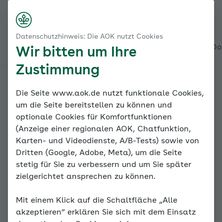
Startseite
Bewegung
Nach rechts scroll
Login
Menü
Die richtige Trainingsintensität finden
Datenschutzhinweis: Die AOK nutzt Cookies
Die Borg-Skala
Alles über den Coach
Mein Coach
Mein Bereich
Meine Do
Wir bitten um Ihre
Zustimmung
Online-Coach
Die Seite www.aok.de nutzt funktionale Cookies,
um die Seite bereitstellen zu können und
Bluthochdruck
optionale Cookies für Komfortfunktionen
(Anzeige einer regionalen AOK, Chatfunktion,
Karten- und Videodienste, A/B-Tests) sowie von
Dritten (Google, Adobe, Meta), um die Seite
stetig für Sie zu verbessern und um Sie später
zielgerichtet ansprechen zu können.
Mit einem Klick auf die Schaltfläche „Alle
Die richtige Trainingsintensität
akzeptieren“ erklären Sie sich mit dem Einsatz
finden