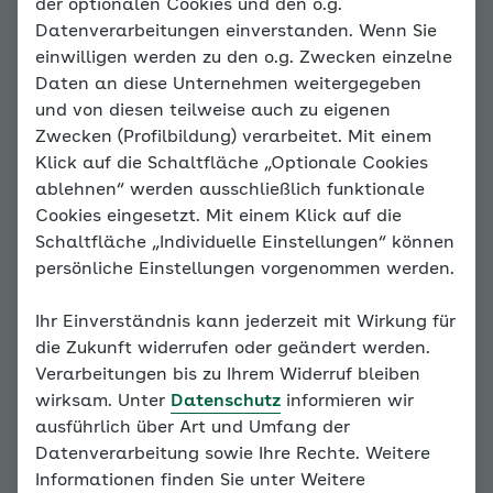
der optionalen Cookies und den o.g.
Die Borg-Skala
Datenverarbeitungen einverstanden. Wenn Sie
einwilligen werden zu den o.g. Zwecken einzelne
Daten an diese Unternehmen weitergegeben
Auf den schwedischen Physiologen
und von diesen teilweise auch zu eigenen
Gunnar Borg geht eine
Zwecken (Profilbildung) verarbeitet. Mit einem
Maßeinteilung zurück, die das
Klick auf die Schaltfläche „Optionale Cookies
subjektive Anstrengungsempfinden
ablehnen“ werden ausschließlich funktionale
bei sportlichen Aktivitäten
Cookies eingesetzt. Mit einem Klick auf die
veranschaulicht. Die sogenannte
Schaltfläche „Individuelle Einstellungen“ können
Borg-Skala kann Ihnen helfen, ein
persönliche Einstellungen vorgenommen werden.
Empfinden dafür zu entwickeln, wie
weit Sie sich belasten können, ohne
Ihr Einverständnis kann jederzeit mit Wirkung für
sich dabei zu überanstrengen. Die
die Zukunft widerrufen oder geändert werden.
Borg-Skala ist hier dargestellt:
Verarbeitungen bis zu Ihrem Widerruf bleiben
wirksam. Unter
Datenschutz
informieren wir
ausführlich über Art und Umfang der
Datenverarbeitung sowie Ihre Rechte. Weitere
Informationen finden Sie unter Weitere