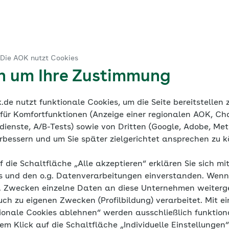
nt: a7d84049b90d4cdf8a56bd92d1ef6bb3
 Die AOK nutzt Cookies
en um Ihre Zustimmung
de nutzt funktionale Cookies, um die Seite bereitstellen
 für Komfortfunktionen (Anzeige einer regionalen AOK, Ch
ienste, A/B-Tests) sowie von Dritten (Google, Adobe, Meta
verbessern und um Sie später zielgerichtet ansprechen zu 
f die Schaltfläche „Alle akzeptieren“ erklären Sie sich mi
s und den o.g. Datenverarbeitungen einverstanden. Wenn 
g. Zwecken einzelne Daten an diese Unternehmen weiter
uch zu eigenen Zwecken (Profilbildung) verarbeitet. Mit ei
ionale Cookies ablehnen“ werden ausschließlich funktion
nem Klick auf die Schaltfläche „Individuelle Einstellungen