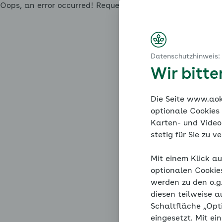
Oops, an error occurred! Request: 4cdcc883ceaf5 Eve
Datenschutzhinweis:
Wir bitt
Die Seite www.aok.
optionale Cookies
Karten- und Videod
stetig für Sie zu 
Mit einem Klick au
optionalen Cookie
werden zu den o.
diesen teilweise a
Schaltfläche „Opt
eingesetzt. Mit ei