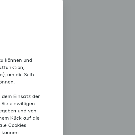
 zu können und
atfunktion,
), um die Seite
können.
t dem Einsatz der
Sie einwilligen
gegeben und von
nem Klick auf die
ale Cookies
“ können