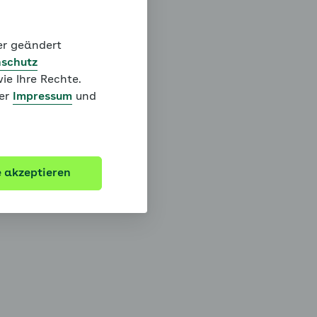
der geändert
schutz
ie Ihre Rechte.
ter
Impressum
und
e akzeptieren